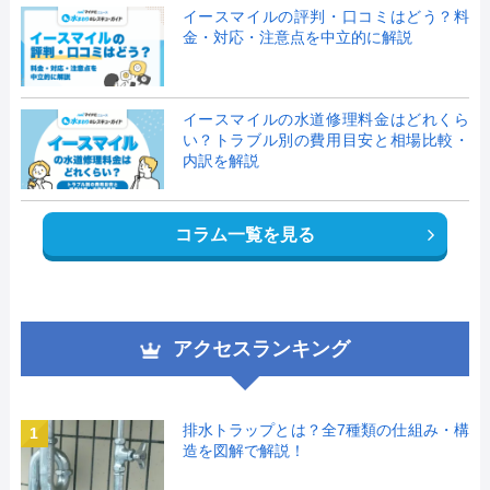
イースマイルの評判・口コミはどう？料
金・対応・注意点を中立的に解説
イースマイルの水道修理料金はどれくら
い？トラブル別の費用目安と相場比較・
内訳を解説
コラム一覧を見る
アクセスランキング
排水トラップとは？全7種類の仕組み・構
1
造を図解で解説！