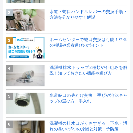
水道・蛇口ハンドルレバーの交換手順・
2
方法を分かりやすく解説
ホームセンターで蛇口交換は可能！料金
3
の相場や業者選びのポイント
洗濯機排水トラップ2種類や仕組みを解
4
説！知っておきたい機能や選び方
水道蛇口の先だけ交換！手順や泡沫キャ
5
ップの選び方・手入れ
洗濯機の排水口がくさすぎる！下水・汚
6
れの臭いの5つの原因と対策・予防策