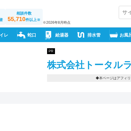
相談件数
55,710
者
件以上
※
※2026年8月時点
イレ
蛇口
給湯器
排水管
お風
PR
株式会社トータルラ
◆本ページはアフィリ