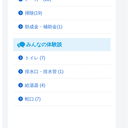
掃除(19)
助成金・補助金(1)
みんなの体験談
トイレ
(7)
排水口・排水管
(1)
給湯器
(4)
蛇口
(7)