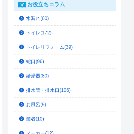
お役立ちコラム
水漏れ(60)
トイレ(172)
トイレリフォーム(39)
蛇口(96)
給湯器(80)
排水管・排水口(106)
お風呂(9)
業者(10)
メーカー(12)