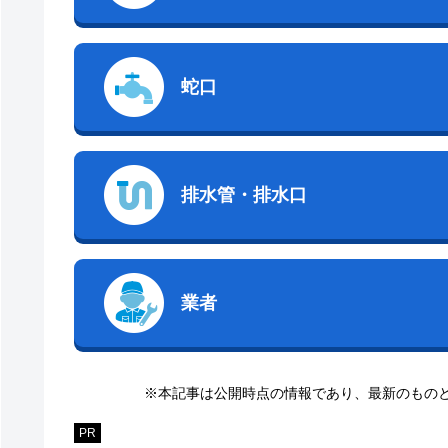
蛇口
排水管・排水口
業者
※本記事は公開時点の情報であり、最新のもの
PR