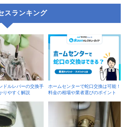
セスランキング
3
ンドルレバーの交換手
ホームセンターで蛇口交換は可能！
かりやすく解説
料金の相場や業者選びのポイント
6