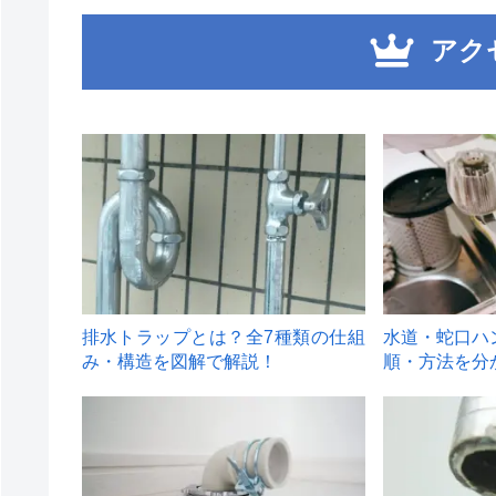
アク
1
2
排水トラップとは？全7種類の仕組
水道・蛇口ハ
み・構造を図解で解説！
順・方法を分
4
5