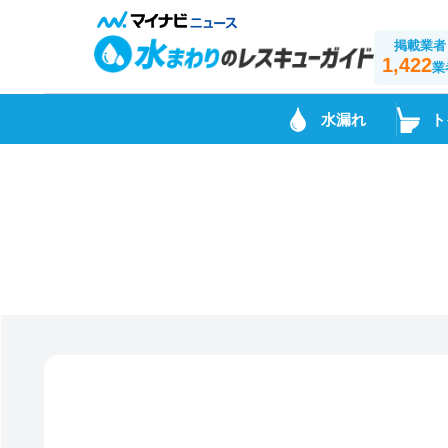
掲載業者
1,422
業
水漏れ
ト