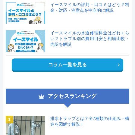
イースマイルの評判・口コミはどう？料
金・対応・注意点を中立的に解説
イースマイルの水道修理料金はどれくら
い？トラブル別の費用目安と相場比較・
内訳を解説
コラム一覧を見る
アクセスランキング
排水トラップとは？全7種類の仕組み・構
1
造を図解で解説！