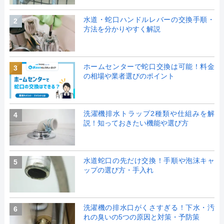
水道・蛇口ハンドルレバーの交換手順・
2
方法を分かりやすく解説
ホームセンターで蛇口交換は可能！料金
3
の相場や業者選びのポイント
洗濯機排水トラップ2種類や仕組みを解
4
説！知っておきたい機能や選び方
水道蛇口の先だけ交換！手順や泡沫キャ
5
ップの選び方・手入れ
洗濯機の排水口がくさすぎる！下水・汚
6
れの臭いの5つの原因と対策・予防策