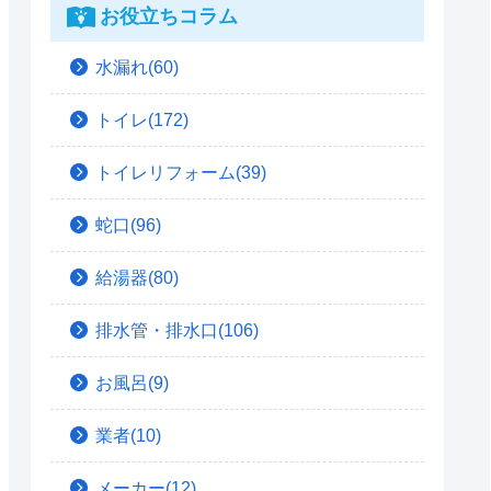
お役立ちコラム
水漏れ(60)
トイレ(172)
トイレリフォーム(39)
蛇口(96)
給湯器(80)
排水管・排水口(106)
お風呂(9)
業者(10)
メーカー(12)