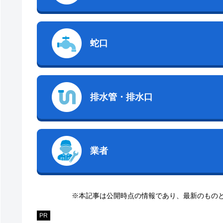
蛇口
排水管・排水口
業者
※本記事は公開時点の情報であり、最新のもの
PR