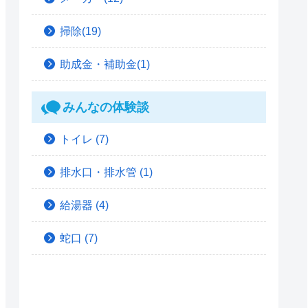
掃除(19)
助成金・補助金(1)
みんなの体験談
トイレ
(7)
排水口・排水管
(1)
給湯器
(4)
蛇口
(7)