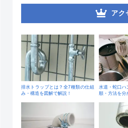
アク
1
2
排水トラップとは？全7種類の仕組
水道・蛇口ハ
み・構造を図解で解説！
順・方法を分
4
5