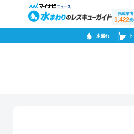
掲載業者
1,422
業
水漏れ
ト