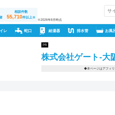
相談件数
55,710
者
件以上
※
※2026年8月時点
イレ
蛇口
給湯器
排水管
お風
PR
株式会社ゲート-大
◆本ページはアフィリ