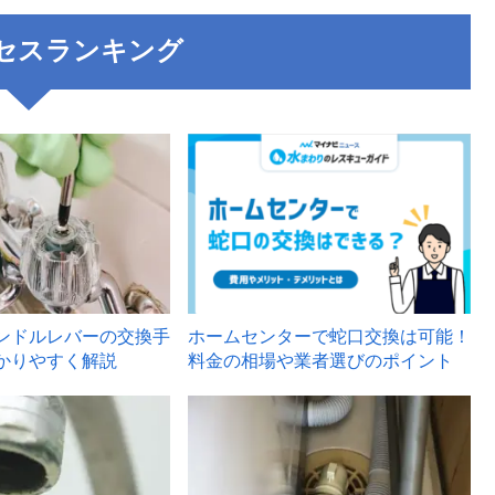
セスランキング
3
ンドルレバーの交換手
ホームセンターで蛇口交換は可能！
かりやすく解説
料金の相場や業者選びのポイント
6