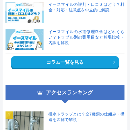
イースマイルの評判・口コミはどう？料
金・対応・注意点を中立的に解説
イースマイルの水道修理料金はどれくら
い？トラブル別の費用目安と相場比較・
内訳を解説
コラム一覧を見る
アクセスランキング
排水トラップとは？全7種類の仕組み・構
1
造を図解で解説！