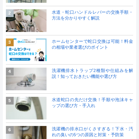
水道・蛇口ハンドルレバーの交換手順・
2
方法を分かりやすく解説
ホームセンターで蛇口交換は可能！料金
3
の相場や業者選びのポイント
洗濯機排水トラップ2種類や仕組みを解
4
説！知っておきたい機能や選び方
水道蛇口の先だけ交換！手順や泡沫キャ
5
ップの選び方・手入れ
洗濯機の排水口がくさすぎる！下水・汚
6
れの臭いの5つの原因と対策・予防策