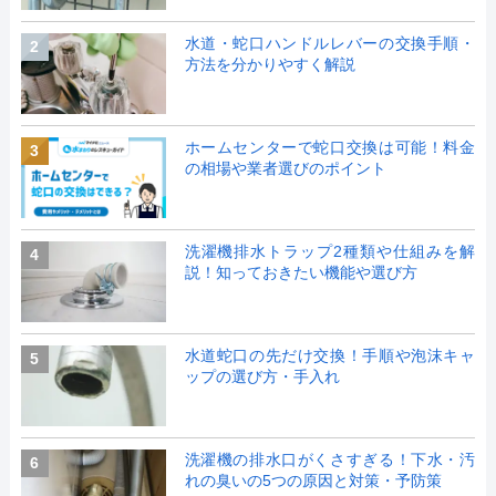
水道・蛇口ハンドルレバーの交換手順・
2
方法を分かりやすく解説
ホームセンターで蛇口交換は可能！料金
3
の相場や業者選びのポイント
洗濯機排水トラップ2種類や仕組みを解
4
説！知っておきたい機能や選び方
水道蛇口の先だけ交換！手順や泡沫キャ
5
ップの選び方・手入れ
洗濯機の排水口がくさすぎる！下水・汚
6
れの臭いの5つの原因と対策・予防策