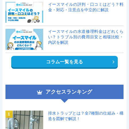
イースマイルの評判・口コミはどう？料
金・対応・注意点を中立的に解説
イースマイルの水道修理料金はどれくら
い？トラブル別の費用目安と相場比較・
内訳を解説
コラム一覧を見る
アクセスランキング
排水トラップとは？全7種類の仕組み・構
1
造を図解で解説！