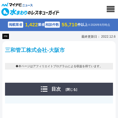
1,422
55,710
掲載業者
業者
相談件数
件以上
※2026年8月時点
PR
最終更新日： 2022.12.6
三和管工株式会社-大阪市
◆本ページはアフィリエイトプログラムによる収益を得ています。
目次
[閉じる]