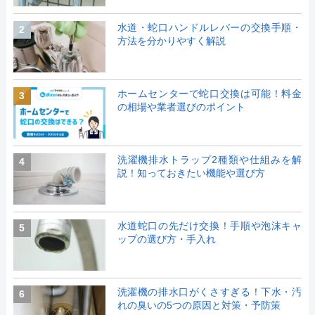
水道・蛇口ハンドルレバーの交換手順・
2
方法を分かりやすく解説
ホームセンターで蛇口交換は可能！料金
3
の相場や業者選びのポイント
洗濯機排水トラップ2種類や仕組みを解
4
説！知っておきたい機能や選び方
水道蛇口の先だけ交換！手順や泡沫キャ
5
ップの選び方・手入れ
洗濯機の排水口がくさすぎる！下水・汚
6
れの臭いの5つの原因と対策・予防策