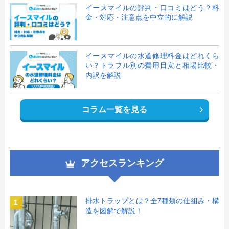
イースマイルの評判・口コミはどう？料
金・対応・注意点を中立的に解説
イースマイルの水道修理料金はどれくら
い？トラブル別の費用目安と相場比較・
内訳を解説
コラム一覧を見る
アクセスランキング
排水トラップとは？全7種類の仕組み・構
1
造を図解で解説！