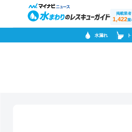
掲載業者
1,422
業
水漏れ
ト