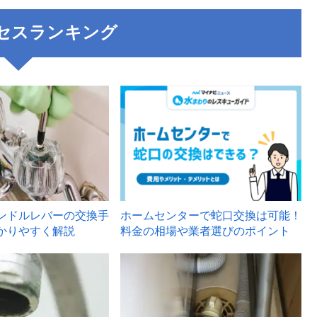
セスランキング
3
ンドルレバーの交換手
ホームセンターで蛇口交換は可能！
かりやすく解説
料金の相場や業者選びのポイント
6