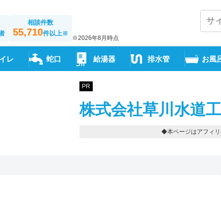
相談件数
55,710
者
件以上
※
※2026年8月時点
イレ
蛇口
給湯器
排水管
お風
PR
株式会社草川水道工
◆本ページはアフィリ