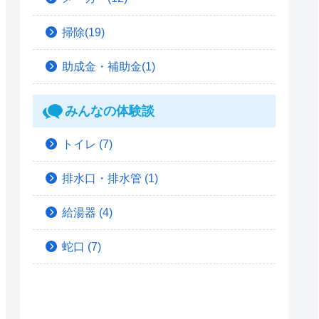
掃除(19)
助成金・補助金(1)
みんなの体験談
トイレ
(7)
排水口・排水管
(1)
給湯器
(4)
蛇口
(7)