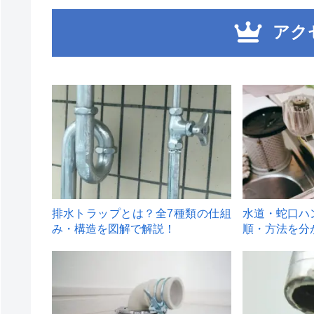
アク
1
2
排水トラップとは？全7種類の仕組
水道・蛇口ハ
み・構造を図解で解説！
順・方法を分
4
5