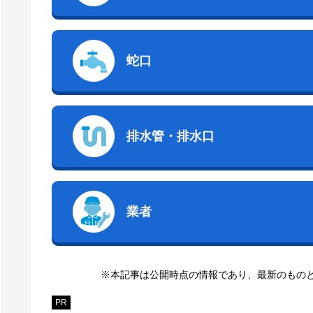
蛇口
排水管・排水口
業者
※本記事は公開時点の情報であり、最新のもの
PR