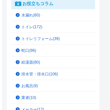
お役立ちコラム
水漏れ(60)
トイレ(172)
トイレリフォーム(39)
蛇口(96)
給湯器(80)
排水管・排水口(106)
お風呂(9)
業者(10)
メーカー(12)