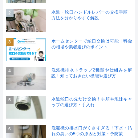
水道・蛇口ハンドルレバーの交換手順・
2
方法を分かりやすく解説
ホームセンターで蛇口交換は可能！料金
3
の相場や業者選びのポイント
洗濯機排水トラップ2種類や仕組みを解
4
説！知っておきたい機能や選び方
水道蛇口の先だけ交換！手順や泡沫キャ
5
ップの選び方・手入れ
洗濯機の排水口がくさすぎる！下水・汚
6
れの臭いの5つの原因と対策・予防策