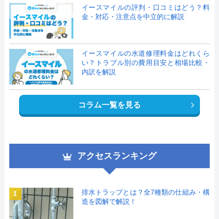
イースマイルの評判・口コミはどう？料
金・対応・注意点を中立的に解説
イースマイルの水道修理料金はどれくら
い？トラブル別の費用目安と相場比較・
内訳を解説
コラム一覧を見る
アクセスランキング
排水トラップとは？全7種類の仕組み・構
1
造を図解で解説！