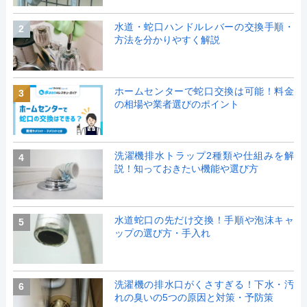
水道・蛇口ハンドルレバーの交換手順・
2
方法を分かりやすく解説
ホームセンターで蛇口交換は可能！料金
3
の相場や業者選びのポイント
洗濯機排水トラップ2種類や仕組みを解
4
説！知っておきたい機能や選び方
水道蛇口の先だけ交換！手順や泡沫キャ
5
ップの選び方・手入れ
洗濯機の排水口がくさすぎる！下水・汚
6
れの臭いの5つの原因と対策・予防策