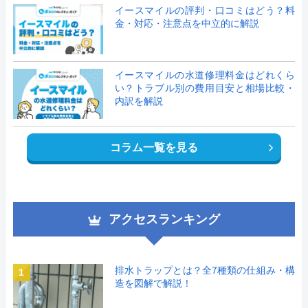
イースマイルの評判・口コミはどう？料
金・対応・注意点を中立的に解説
イースマイルの水道修理料金はどれくら
い？トラブル別の費用目安と相場比較・
内訳を解説
コラム一覧を見る
アクセスランキング
排水トラップとは？全7種類の仕組み・構
1
造を図解で解説！