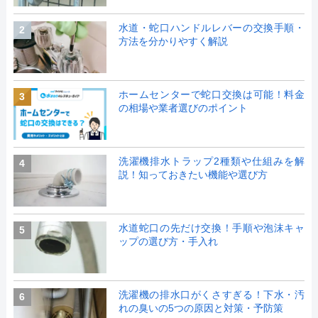
水道・蛇口ハンドルレバーの交換手順・
2
方法を分かりやすく解説
ホームセンターで蛇口交換は可能！料金
3
の相場や業者選びのポイント
洗濯機排水トラップ2種類や仕組みを解
4
説！知っておきたい機能や選び方
水道蛇口の先だけ交換！手順や泡沫キャ
5
ップの選び方・手入れ
洗濯機の排水口がくさすぎる！下水・汚
6
れの臭いの5つの原因と対策・予防策