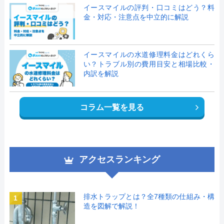
イースマイルの評判・口コミはどう？料
金・対応・注意点を中立的に解説
イースマイルの水道修理料金はどれくら
い？トラブル別の費用目安と相場比較・
内訳を解説
コラム一覧を見る
アクセスランキング
排水トラップとは？全7種類の仕組み・構
1
造を図解で解説！