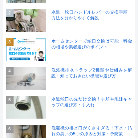
水道・蛇口ハンドルレバーの交換手順・
2
方法を分かりやすく解説
ホームセンターで蛇口交換は可能！料金
3
の相場や業者選びのポイント
洗濯機排水トラップ2種類や仕組みを解
4
説！知っておきたい機能や選び方
水道蛇口の先だけ交換！手順や泡沫キャ
5
ップの選び方・手入れ
洗濯機の排水口がくさすぎる！下水・汚
6
れの臭いの5つの原因と対策・予防策