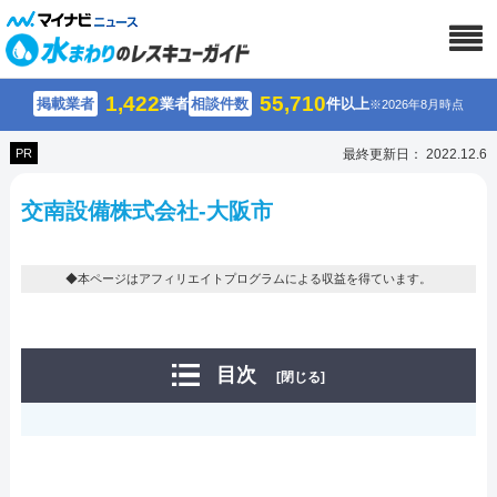
1,422
55,710
掲載業者
業者
相談件数
件以上
※2026年8月時点
PR
最終更新日： 2022.12.6
交南設備株式会社-大阪市
◆本ページはアフィリエイトプログラムによる収益を得ています。
目次
[閉じる]