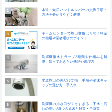
水道・蛇口ハンドルレバーの交換手順・
2
方法を分かりやすく解説
ホームセンターで蛇口交換は可能！料金
3
の相場や業者選びのポイント
洗濯機排水トラップ2種類や仕組みを解
4
説！知っておきたい機能や選び方
水道蛇口の先だけ交換！手順や泡沫キャ
5
ップの選び方・手入れ
洗濯機の排水口がくさすぎる！下水・汚
6
れの臭いの5つの原因と対策・予防策