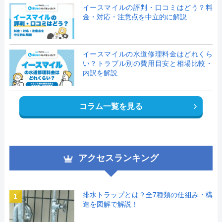
イースマイルの評判・口コミはどう？料
金・対応・注意点を中立的に解説
イースマイルの水道修理料金はどれくら
い？トラブル別の費用目安と相場比較・
内訳を解説
コラム一覧を見る
アクセスランキング
排水トラップとは？全7種類の仕組み・構
1
造を図解で解説！