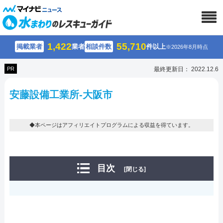
1,422
55,710
掲載業者
業者
相談件数
件以上
※2026年8月時点
PR
最終更新日： 2022.12.6
安藤設備工業所-大阪市
◆本ページはアフィリエイトプログラムによる収益を得ています。
目次
[閉じる]