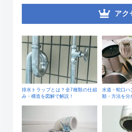
アク
1
2
排水トラップとは？全7種類の仕組
水道・蛇口ハ
み・構造を図解で解説！
順・方法を分
4
5