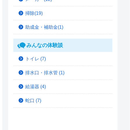
掃除(19)
助成金・補助金(1)
みんなの体験談
トイレ
(7)
排水口・排水管
(1)
給湯器
(4)
蛇口
(7)