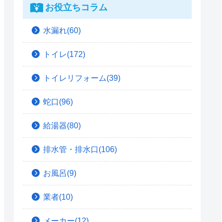
お役立ちコラム
水漏れ(60)
トイレ(172)
トイレリフォーム(39)
蛇口(96)
給湯器(80)
排水管・排水口(106)
お風呂(9)
業者(10)
メーカー(12)