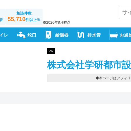
相談件数
55,710
者
件以上
※
※2026年8月時点
イレ
蛇口
給湯器
排水管
お風
PR
株式会社学研都市設
◆本ページはアフィリ