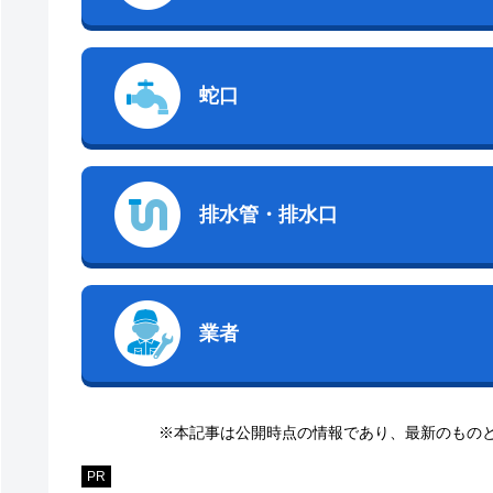
蛇口
排水管・排水口
業者
※本記事は公開時点の情報であり、最新のもの
PR