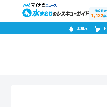
掲載業者
1,422
業
水漏れ
ト