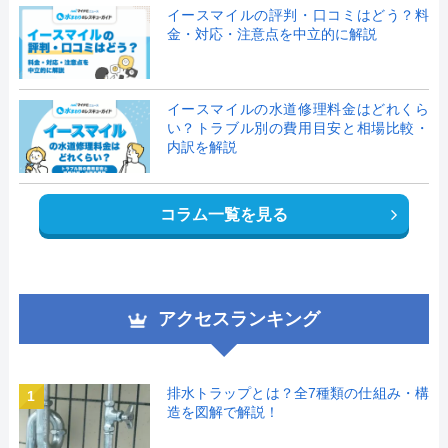
イースマイルの評判・口コミはどう？料
金・対応・注意点を中立的に解説
イースマイルの水道修理料金はどれくら
い？トラブル別の費用目安と相場比較・
内訳を解説
コラム一覧を見る
アクセスランキング
排水トラップとは？全7種類の仕組み・構
1
造を図解で解説！