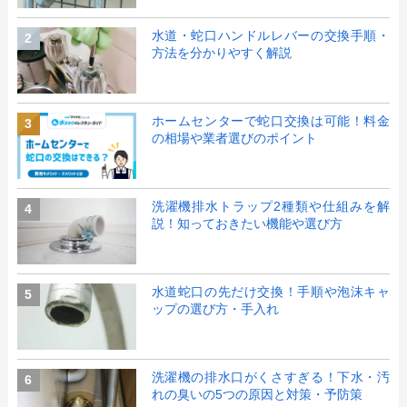
水道・蛇口ハンドルレバーの交換手順・
2
方法を分かりやすく解説
ホームセンターで蛇口交換は可能！料金
3
の相場や業者選びのポイント
洗濯機排水トラップ2種類や仕組みを解
4
説！知っておきたい機能や選び方
水道蛇口の先だけ交換！手順や泡沫キャ
5
ップの選び方・手入れ
洗濯機の排水口がくさすぎる！下水・汚
6
れの臭いの5つの原因と対策・予防策