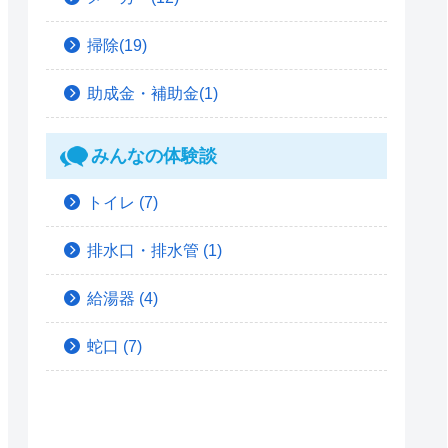
掃除(19)
助成金・補助金(1)
みんなの体験談
トイレ
(7)
排水口・排水管
(1)
給湯器
(4)
蛇口
(7)