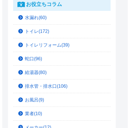
お役立ちコラム
水漏れ(60)
トイレ(172)
トイレリフォーム(39)
蛇口(96)
給湯器(80)
排水管・排水口(106)
お風呂(9)
業者(10)
メーカー(12)