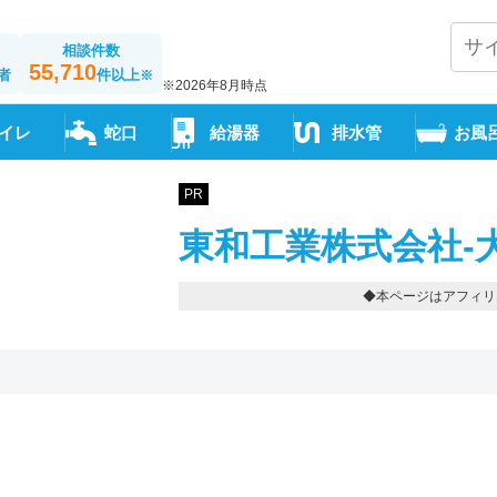
相談件数
55,710
者
件以上
※
※2026年8月時点
イレ
蛇口
給湯器
排水管
お風
PR
東和工業株式会社-
◆本ページはアフィリ