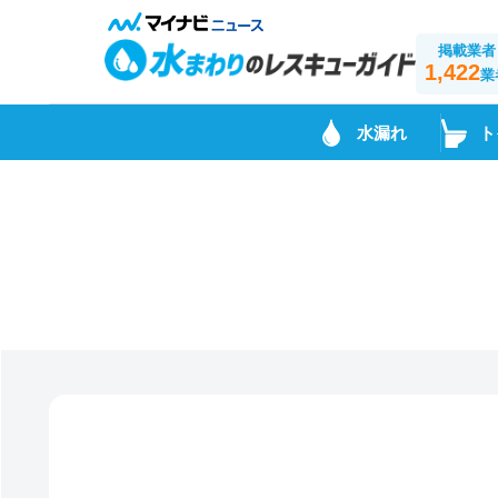
掲載業者
1,422
業
水漏れ
ト