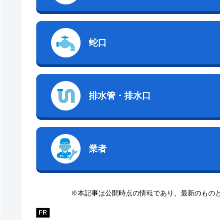
蛇口
排水管・排水口
業者
※本記事は公開時点の情報であり、最新のもの
PR