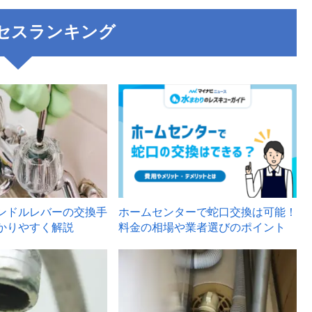
セスランキング
3
ンドルレバーの交換手
ホームセンターで蛇口交換は可能！
かりやすく解説
料金の相場や業者選びのポイント
6