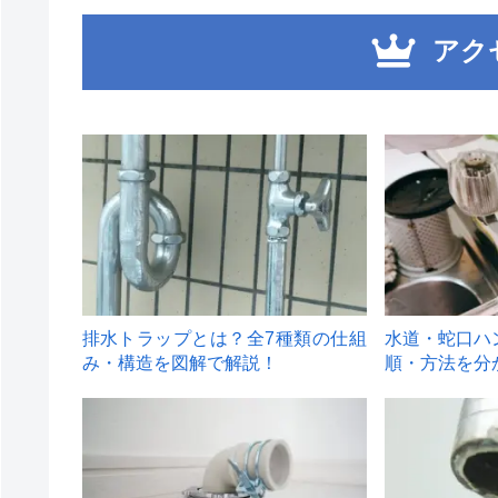
アク
1
2
排水トラップとは？全7種類の仕組
水道・蛇口ハ
み・構造を図解で解説！
順・方法を分
4
5