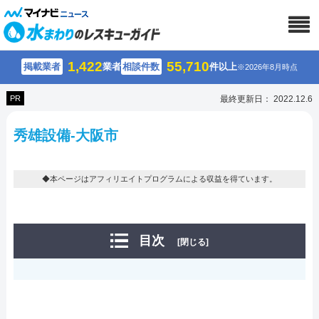
1,422
55,710
掲載業者
業者
相談件数
件以上
※2026年8月時点
PR
最終更新日： 2022.12.6
秀雄設備-大阪市
◆本ページはアフィリエイトプログラムによる収益を得ています。
目次
[閉じる]