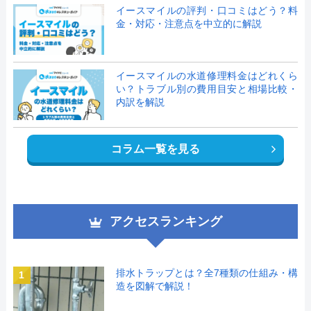
イースマイルの評判・口コミはどう？料
金・対応・注意点を中立的に解説
イースマイルの水道修理料金はどれくら
い？トラブル別の費用目安と相場比較・
内訳を解説
コラム一覧を見る
アクセスランキング
排水トラップとは？全7種類の仕組み・構
1
造を図解で解説！