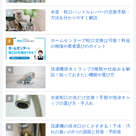
水道・蛇口ハンドルレバーの交換手順・
2
方法を分かりやすく解説
ホームセンターで蛇口交換は可能！料金
3
の相場や業者選びのポイント
洗濯機排水トラップ2種類や仕組みを解
4
説！知っておきたい機能や選び方
水道蛇口の先だけ交換！手順や泡沫キャ
5
ップの選び方・手入れ
洗濯機の排水口がくさすぎる！下水・汚
6
れの臭いの5つの原因と対策・予防策