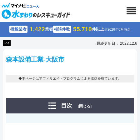
1,422
55,710
掲載業者
業者
相談件数
件以上
※2026年8月時点
PR
最終更新日： 2022.12.6
森本設備工業-大阪市
◆本ページはアフィリエイトプログラムによる収益を得ています。
目次
[閉じる]