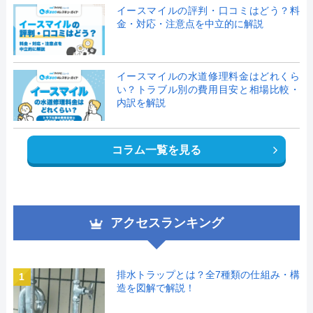
イースマイルの評判・口コミはどう？料
金・対応・注意点を中立的に解説
イースマイルの水道修理料金はどれくら
い？トラブル別の費用目安と相場比較・
内訳を解説
コラム一覧を見る
アクセスランキング
排水トラップとは？全7種類の仕組み・構
1
造を図解で解説！