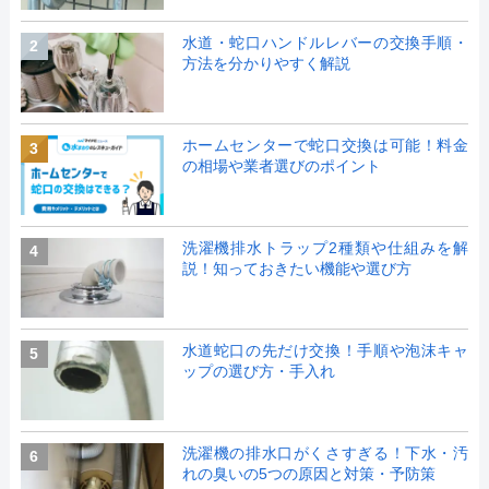
水道・蛇口ハンドルレバーの交換手順・
2
方法を分かりやすく解説
ホームセンターで蛇口交換は可能！料金
3
の相場や業者選びのポイント
洗濯機排水トラップ2種類や仕組みを解
4
説！知っておきたい機能や選び方
水道蛇口の先だけ交換！手順や泡沫キャ
5
ップの選び方・手入れ
洗濯機の排水口がくさすぎる！下水・汚
6
れの臭いの5つの原因と対策・予防策