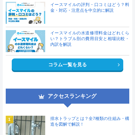
イースマイルの評判・口コミはどう？料
金・対応・注意点を中立的に解説
イースマイルの水道修理料金はどれくら
い？トラブル別の費用目安と相場比較・
内訳を解説
コラム一覧を見る
アクセスランキング
排水トラップとは？全7種類の仕組み・構
1
造を図解で解説！