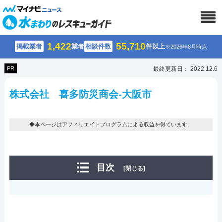
1,422
55,710
掲載業者
業者
相談件数
件以上
※2026年8月時点
PR
最終更新日： 2022.12.6
株式会社 喜多防災商会-大阪市
◆本ページはアフィリエイトプログラムによる収益を得ています。
目次
[閉じる]