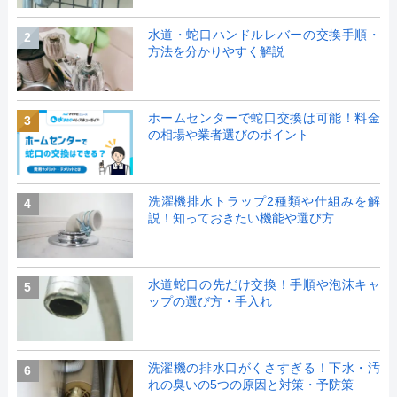
水道・蛇口ハンドルレバーの交換手順・
2
方法を分かりやすく解説
ホームセンターで蛇口交換は可能！料金
3
の相場や業者選びのポイント
洗濯機排水トラップ2種類や仕組みを解
4
説！知っておきたい機能や選び方
水道蛇口の先だけ交換！手順や泡沫キャ
5
ップの選び方・手入れ
洗濯機の排水口がくさすぎる！下水・汚
6
れの臭いの5つの原因と対策・予防策