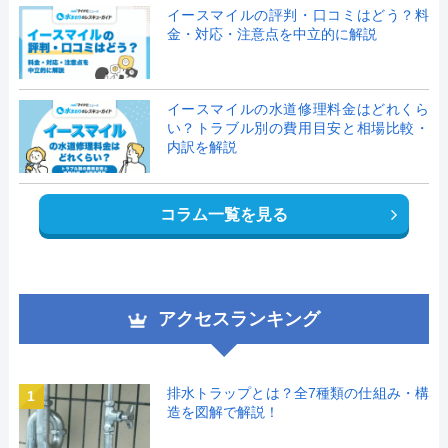
イースマイルの評判・口コミはどう？料
金・対応・注意点を中立的に解説
イースマイルの水道修理料金はどれくら
い？トラブル別の費用目安と相場比較・
内訳を解説
コラム一覧を見る
アクセスランキング
排水トラップとは？全7種類の仕組み・構
1
造を図解で解説！