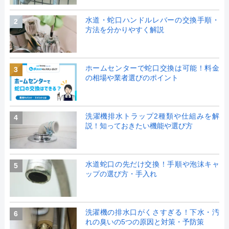
水道・蛇口ハンドルレバーの交換手順・
2
方法を分かりやすく解説
ホームセンターで蛇口交換は可能！料金
3
の相場や業者選びのポイント
洗濯機排水トラップ2種類や仕組みを解
4
説！知っておきたい機能や選び方
水道蛇口の先だけ交換！手順や泡沫キャ
5
ップの選び方・手入れ
洗濯機の排水口がくさすぎる！下水・汚
6
れの臭いの5つの原因と対策・予防策