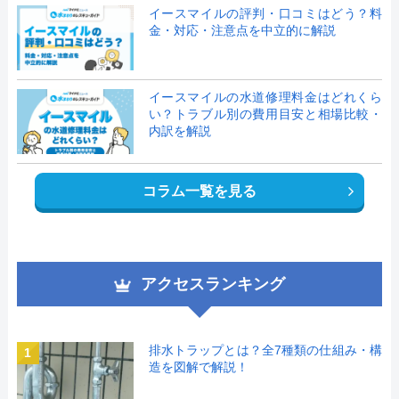
イースマイルの評判・口コミはどう？料
金・対応・注意点を中立的に解説
イースマイルの水道修理料金はどれくら
い？トラブル別の費用目安と相場比較・
内訳を解説
コラム一覧を見る
アクセスランキング
排水トラップとは？全7種類の仕組み・構
1
造を図解で解説！