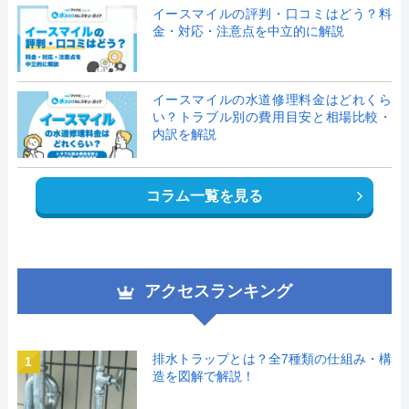
イースマイルの評判・口コミはどう？料
金・対応・注意点を中立的に解説
イースマイルの水道修理料金はどれくら
い？トラブル別の費用目安と相場比較・
内訳を解説
コラム一覧を見る
アクセスランキング
排水トラップとは？全7種類の仕組み・構
1
造を図解で解説！