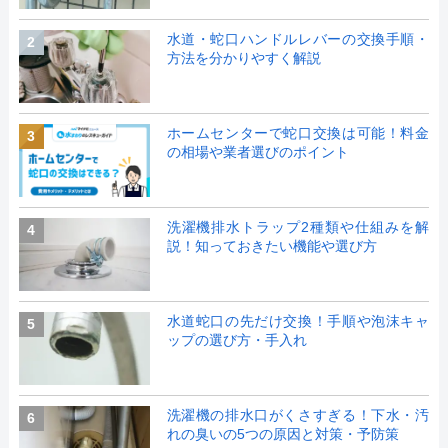
水道・蛇口ハンドルレバーの交換手順・
2
方法を分かりやすく解説
ホームセンターで蛇口交換は可能！料金
3
の相場や業者選びのポイント
洗濯機排水トラップ2種類や仕組みを解
4
説！知っておきたい機能や選び方
水道蛇口の先だけ交換！手順や泡沫キャ
5
ップの選び方・手入れ
洗濯機の排水口がくさすぎる！下水・汚
6
れの臭いの5つの原因と対策・予防策