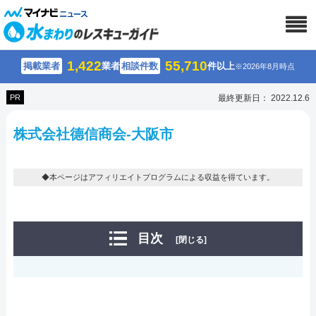
1,422
55,710
掲載業者
業者
相談件数
件以上
※2026年8月時点
PR
最終更新日： 2022.12.6
株式会社德信商会-大阪市
◆本ページはアフィリエイトプログラムによる収益を得ています。
目次
[閉じる]