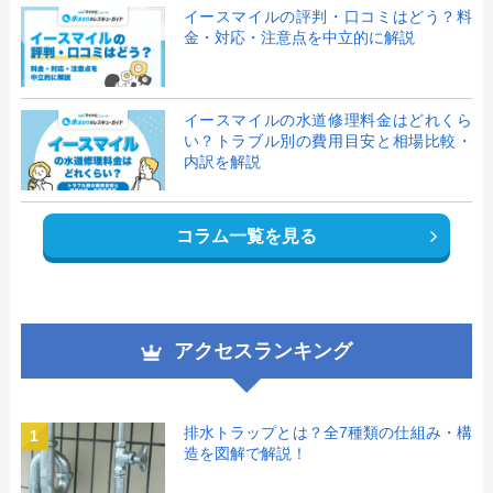
イースマイルの評判・口コミはどう？料
金・対応・注意点を中立的に解説
イースマイルの水道修理料金はどれくら
い？トラブル別の費用目安と相場比較・
内訳を解説
コラム一覧を見る
アクセスランキング
排水トラップとは？全7種類の仕組み・構
1
造を図解で解説！