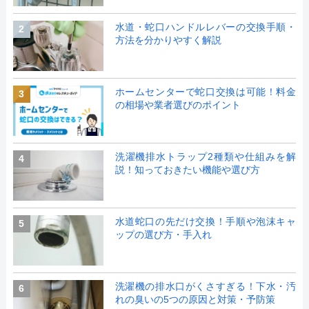
水道・蛇口ハンドルレバーの交換手順・
2
方法を分かりやすく解説
ホームセンターで蛇口交換は可能！料金
3
の相場や業者選びのポイント
洗濯機排水トラップ2種類や仕組みを解
4
説！知っておきたい機能や選び方
水道蛇口の先だけ交換！手順や泡沫キャ
5
ップの選び方・手入れ
洗濯機の排水口がくさすぎる！下水・汚
6
れの臭いの5つの原因と対策・予防策