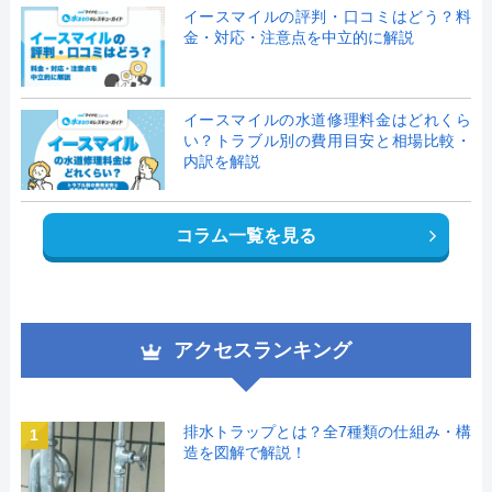
イースマイルの評判・口コミはどう？料
金・対応・注意点を中立的に解説
イースマイルの水道修理料金はどれくら
い？トラブル別の費用目安と相場比較・
内訳を解説
コラム一覧を見る
アクセスランキング
排水トラップとは？全7種類の仕組み・構
1
造を図解で解説！