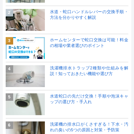
水道・蛇口ハンドルレバーの交換手順・
2
方法を分かりやすく解説
ホームセンターで蛇口交換は可能！料金
3
の相場や業者選びのポイント
洗濯機排水トラップ2種類や仕組みを解
4
説！知っておきたい機能や選び方
水道蛇口の先だけ交換！手順や泡沫キャ
5
ップの選び方・手入れ
洗濯機の排水口がくさすぎる！下水・汚
6
れの臭いの5つの原因と対策・予防策