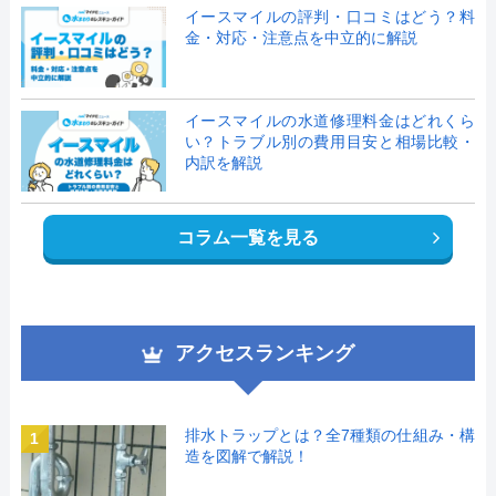
イースマイルの評判・口コミはどう？料
金・対応・注意点を中立的に解説
イースマイルの水道修理料金はどれくら
い？トラブル別の費用目安と相場比較・
内訳を解説
コラム一覧を見る
アクセスランキング
排水トラップとは？全7種類の仕組み・構
1
造を図解で解説！