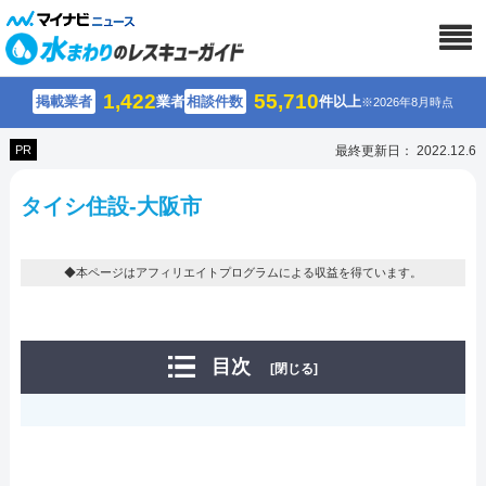
1,422
55,710
掲載業者
業者
相談件数
件以上
※2026年8月時点
PR
最終更新日： 2022.12.6
タイシ住設-大阪市
◆本ページはアフィリエイトプログラムによる収益を得ています。
目次
[閉じる]