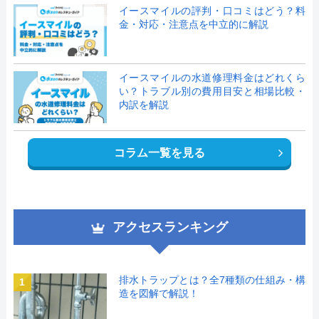
イースマイルの評判・口コミはどう？料
金・対応・注意点を中立的に解説
イースマイルの水道修理料金はどれくら
い？トラブル別の費用目安と相場比較・
内訳を解説
コラム一覧を見る
アクセスランキング
排水トラップとは？全7種類の仕組み・構
1
造を図解で解説！