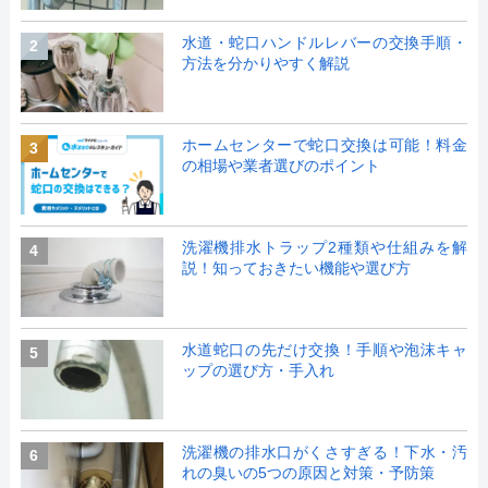
水道・蛇口ハンドルレバーの交換手順・
2
方法を分かりやすく解説
ホームセンターで蛇口交換は可能！料金
3
の相場や業者選びのポイント
洗濯機排水トラップ2種類や仕組みを解
4
説！知っておきたい機能や選び方
水道蛇口の先だけ交換！手順や泡沫キャ
5
ップの選び方・手入れ
洗濯機の排水口がくさすぎる！下水・汚
6
れの臭いの5つの原因と対策・予防策