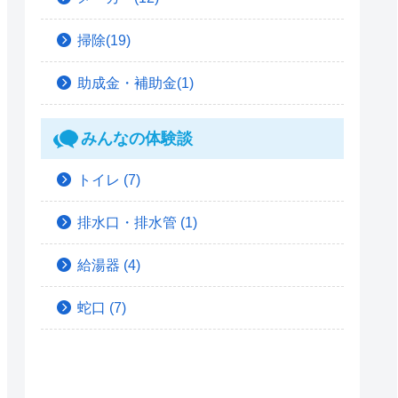
掃除(19)
助成金・補助金(1)
みんなの体験談
トイレ
(7)
排水口・排水管
(1)
給湯器
(4)
蛇口
(7)