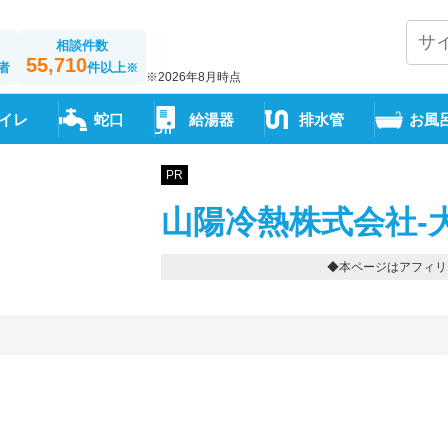
相談件数
55,710
者
件以上
※
※2026年8月時点
イレ
蛇口
給湯器
排水管
お風
PR
山陽冷熱株式会社-
◆本ページはアフィリ