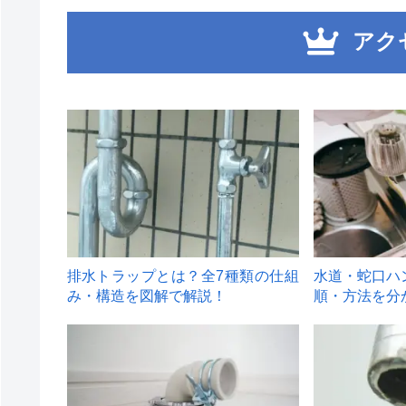
アク
1
2
排水トラップとは？全7種類の仕組
水道・蛇口ハ
み・構造を図解で解説！
順・方法を分
4
5