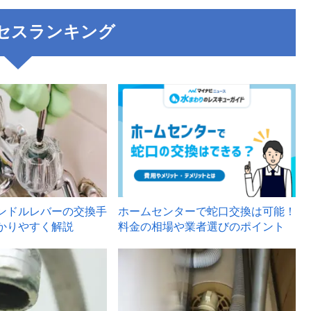
セスランキング
3
ンドルレバーの交換手
ホームセンターで蛇口交換は可能！
かりやすく解説
料金の相場や業者選びのポイント
6