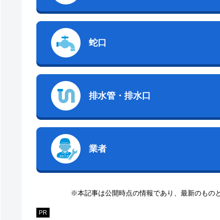
蛇口
排水管・排水口
業者
※本記事は公開時点の情報であり、最新のもの
PR