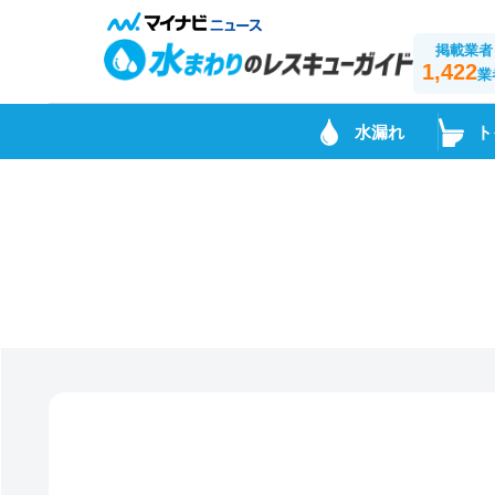
掲載業者
1,422
業
水漏れ
ト