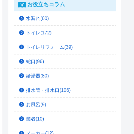
お役立ちコラム
水漏れ(60)
トイレ(172)
トイレリフォーム(39)
蛇口(96)
給湯器(80)
排水管・排水口(106)
お風呂(9)
業者(10)
メーカー(12)