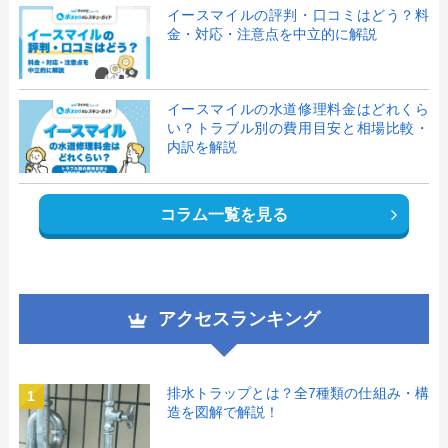
イースマイルの評判・口コミはどう？料
金・対応・注意点を中立的に解説
イースマイルの水道修理料金はどれくら
い？トラブル別の費用目安と相場比較・
内訳を解説
コラム一覧を見る
アクセスランキング
排水トラップとは？全7種類の仕組み・構
1
造を図解で解説！