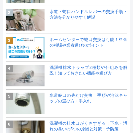
水道・蛇口ハンドルレバーの交換手順・
2
方法を分かりやすく解説
ホームセンターで蛇口交換は可能！料金
3
の相場や業者選びのポイント
洗濯機排水トラップ2種類や仕組みを解
4
説！知っておきたい機能や選び方
水道蛇口の先だけ交換！手順や泡沫キャ
5
ップの選び方・手入れ
洗濯機の排水口がくさすぎる！下水・汚
6
れの臭いの5つの原因と対策・予防策