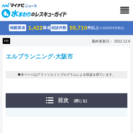
1,422
55,710
掲載業者
業者
相談件数
件以上
※2026年8月時点
PR
最終更新日： 2022.12.6
エルプランニング-大阪市
◆本ページはアフィリエイトプログラムによる収益を得ています。
目次
[閉じる]