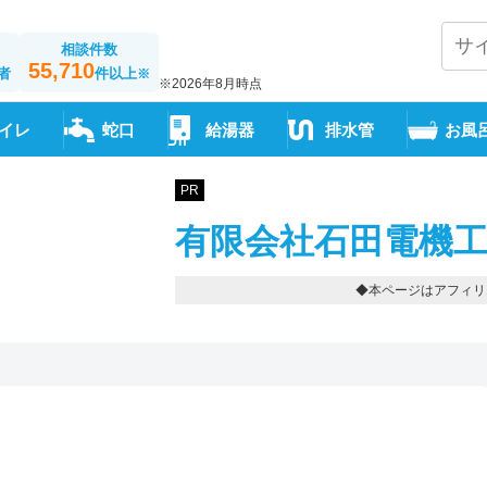
相談件数
55,710
者
件以上
※
※2026年8月時点
イレ
蛇口
給湯器
排水管
お風
PR
有限会社石田電機工
◆本ページはアフィリ