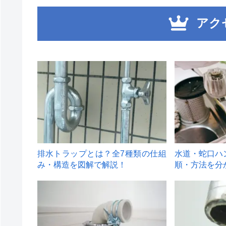
アク
1
2
排水トラップとは？全7種類の仕組
水道・蛇口ハ
み・構造を図解で解説！
順・方法を分
4
5