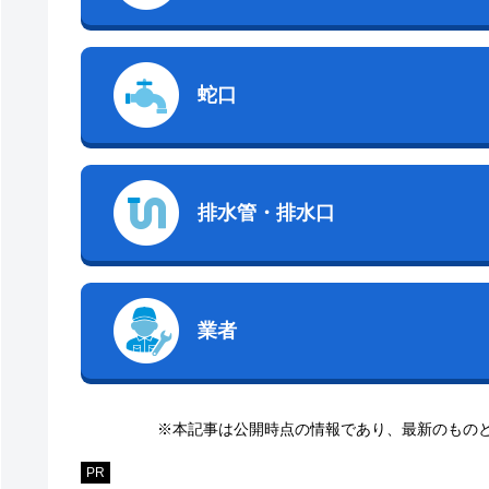
蛇口
排水管・排水口
業者
※本記事は公開時点の情報であり、最新のもの
PR