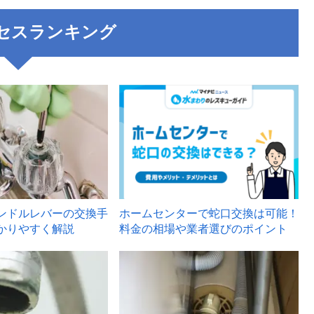
セスランキング
3
ンドルレバーの交換手
ホームセンターで蛇口交換は可能！
かりやすく解説
料金の相場や業者選びのポイント
6