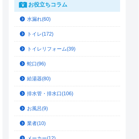
お役立ちコラム
水漏れ(60)
トイレ(172)
トイレリフォーム(39)
蛇口(96)
給湯器(80)
排水管・排水口(106)
お風呂(9)
業者(10)
メーカー(12)