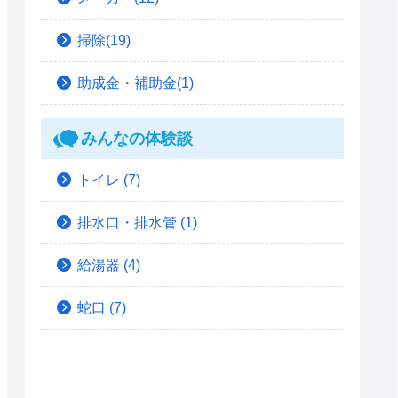
掃除(19)
助成金・補助金(1)
みんなの体験談
トイレ
(7)
排水口・排水管
(1)
給湯器
(4)
蛇口
(7)