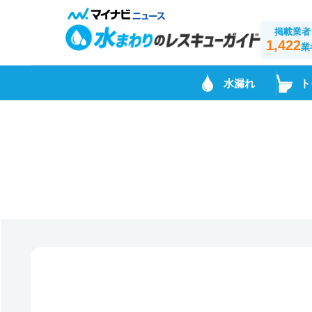
掲載業者
1,422
業
水漏れ
ト