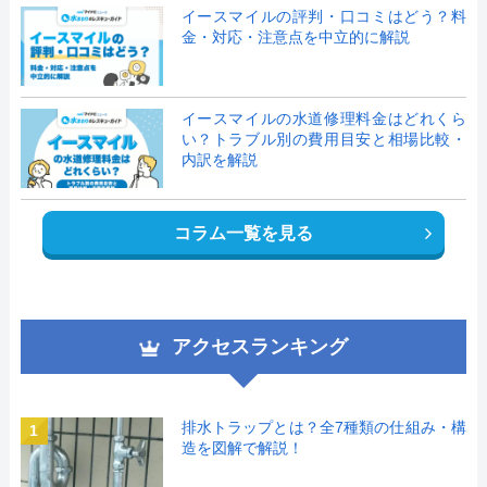
イースマイルの評判・口コミはどう？料
金・対応・注意点を中立的に解説
イースマイルの水道修理料金はどれくら
い？トラブル別の費用目安と相場比較・
内訳を解説
コラム一覧を見る
アクセスランキング
排水トラップとは？全7種類の仕組み・構
1
造を図解で解説！