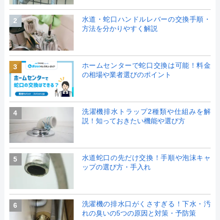
水道・蛇口ハンドルレバーの交換手順・
2
方法を分かりやすく解説
ホームセンターで蛇口交換は可能！料金
3
の相場や業者選びのポイント
洗濯機排水トラップ2種類や仕組みを解
4
説！知っておきたい機能や選び方
水道蛇口の先だけ交換！手順や泡沫キャ
5
ップの選び方・手入れ
洗濯機の排水口がくさすぎる！下水・汚
6
れの臭いの5つの原因と対策・予防策