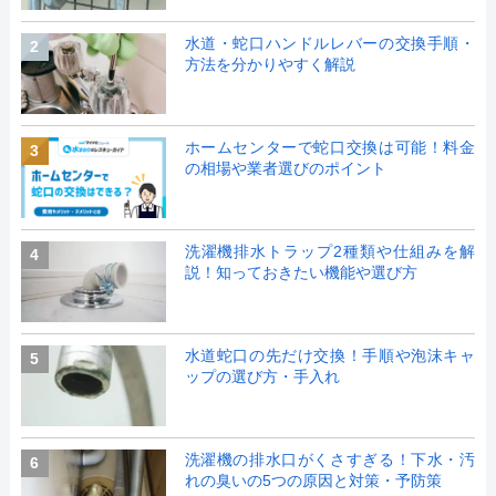
水道・蛇口ハンドルレバーの交換手順・
2
方法を分かりやすく解説
ホームセンターで蛇口交換は可能！料金
3
の相場や業者選びのポイント
洗濯機排水トラップ2種類や仕組みを解
4
説！知っておきたい機能や選び方
水道蛇口の先だけ交換！手順や泡沫キャ
5
ップの選び方・手入れ
洗濯機の排水口がくさすぎる！下水・汚
6
れの臭いの5つの原因と対策・予防策