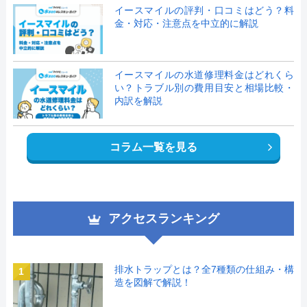
イースマイルの評判・口コミはどう？料
金・対応・注意点を中立的に解説
イースマイルの水道修理料金はどれくら
い？トラブル別の費用目安と相場比較・
内訳を解説
コラム一覧を見る
アクセスランキング
排水トラップとは？全7種類の仕組み・構
1
造を図解で解説！