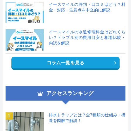
イースマイルの評判・口コミはどう？料
金・対応・注意点を中立的に解説
イースマイルの水道修理料金はどれくら
い？トラブル別の費用目安と相場比較・
内訳を解説
コラム一覧を見る
アクセスランキング
排水トラップとは？全7種類の仕組み・構
1
造を図解で解説！