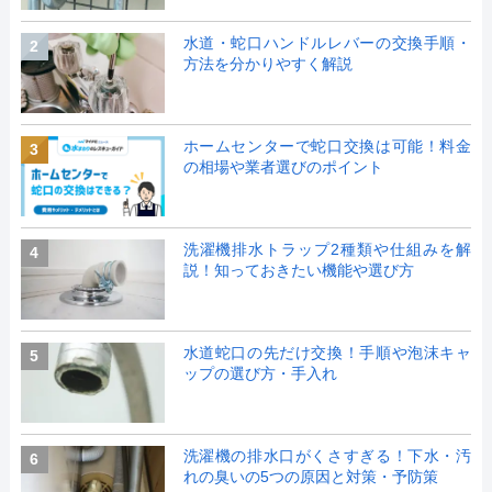
水道・蛇口ハンドルレバーの交換手順・
2
方法を分かりやすく解説
ホームセンターで蛇口交換は可能！料金
3
の相場や業者選びのポイント
洗濯機排水トラップ2種類や仕組みを解
4
説！知っておきたい機能や選び方
水道蛇口の先だけ交換！手順や泡沫キャ
5
ップの選び方・手入れ
洗濯機の排水口がくさすぎる！下水・汚
6
れの臭いの5つの原因と対策・予防策