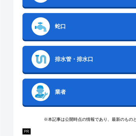
蛇口
排水管・排水口
業者
※本記事は公開時点の情報であり、最新のもの
PR