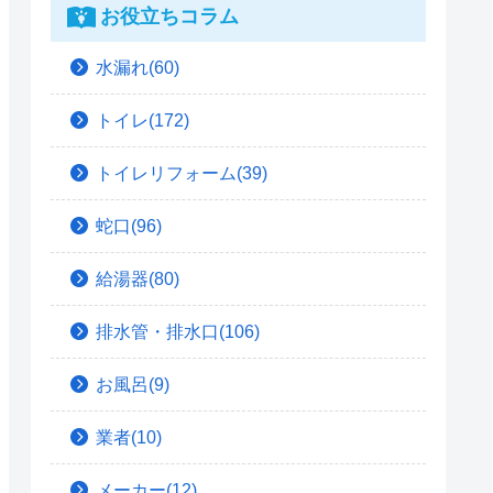
お役立ちコラム
水漏れ(60)
トイレ(172)
トイレリフォーム(39)
蛇口(96)
給湯器(80)
排水管・排水口(106)
お風呂(9)
業者(10)
メーカー(12)