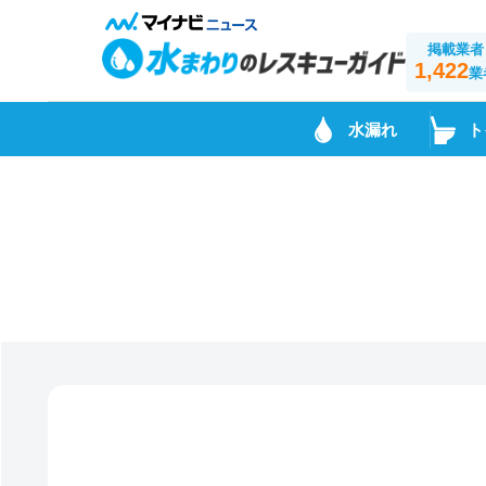
掲載業者
1,422
業
水漏れ
ト