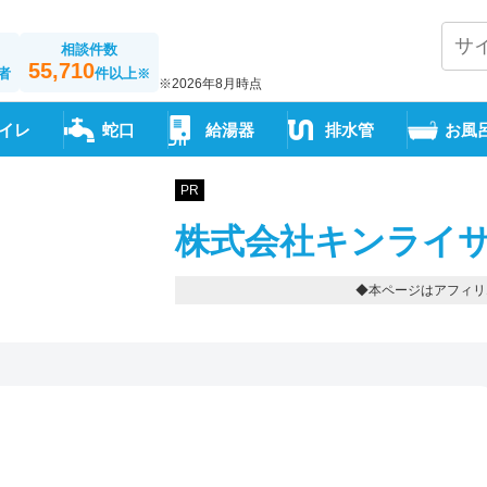
相談件数
55,710
者
件以上
※
※2026年8月時点
イレ
蛇口
給湯器
排水管
お風
PR
株式会社キンライサ
◆本ページはアフィリ