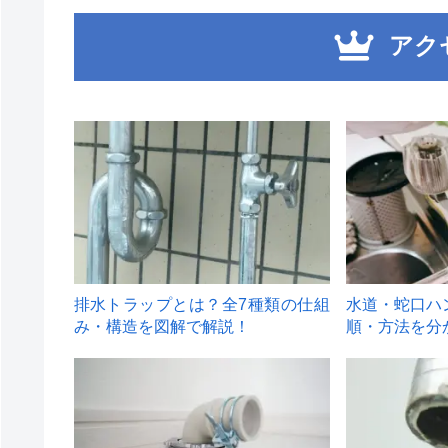
アク
1
2
排水トラップとは？全7種類の仕組
水道・蛇口ハ
み・構造を図解で解説！
順・方法を分
4
5