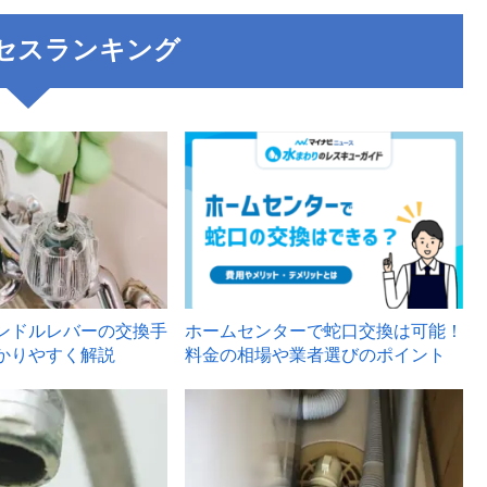
セスランキング
3
ンドルレバーの交換手
ホームセンターで蛇口交換は可能！
かりやすく解説
料金の相場や業者選びのポイント
6