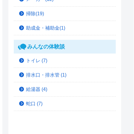
掃除(19)
助成金・補助金(1)
みんなの体験談
トイレ
(7)
排水口・排水管
(1)
給湯器
(4)
蛇口
(7)