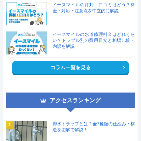
イースマイルの評判・口コミはどう？料
金・対応・注意点を中立的に解説
イースマイルの水道修理料金はどれくら
い？トラブル別の費用目安と相場比較・
内訳を解説
コラム一覧を見る
アクセスランキング
排水トラップとは？全7種類の仕組み・構
1
造を図解で解説！