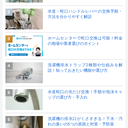
水道・蛇口ハンドルレバーの交換手順・
2
方法を分かりやすく解説
ホームセンターで蛇口交換は可能！料金
3
の相場や業者選びのポイント
洗濯機排水トラップ2種類や仕組みを解
4
説！知っておきたい機能や選び方
水道蛇口の先だけ交換！手順や泡沫キャ
5
ップの選び方・手入れ
洗濯機の排水口がくさすぎる！下水・汚
6
れの臭いの5つの原因と対策・予防策