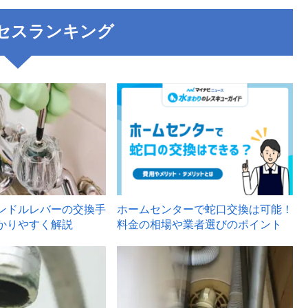
セスランキング
3
ンドルレバーの交換手
ホームセンターで蛇口交換は可能！
かりやすく解説
料金の相場や業者選びのポイント
6