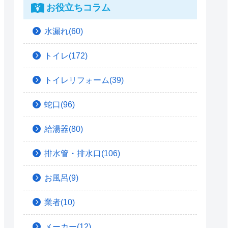
お役立ちコラム
水漏れ(60)
トイレ(172)
トイレリフォーム(39)
蛇口(96)
給湯器(80)
排水管・排水口(106)
お風呂(9)
業者(10)
メーカー(12)