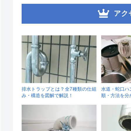
アク
1
2
排水トラップとは？全7種類の仕組
水道・蛇口ハ
み・構造を図解で解説！
順・方法を分
4
5