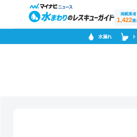
掲載業者
1,422
業
水漏れ
ト