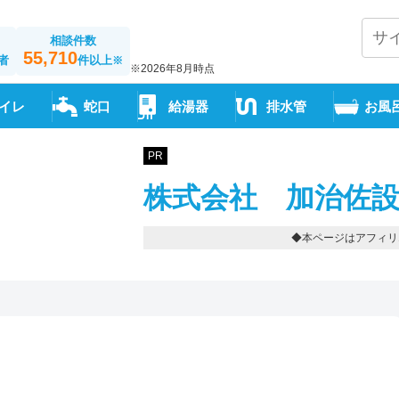
相談件数
55,710
者
件以上
※
※2026年8月時点
イレ
蛇口
給湯器
排水管
お風
PR
株式会社 加治佐設
◆本ページはアフィリ