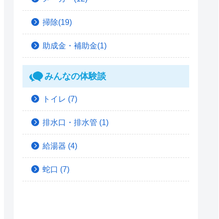
掃除(19)
助成金・補助金(1)
みんなの体験談
トイレ
(7)
排水口・排水管
(1)
給湯器
(4)
蛇口
(7)