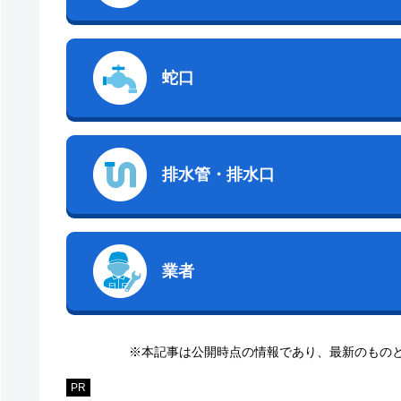
蛇口
排水管・排水口
業者
※本記事は公開時点の情報であり、最新のもの
PR