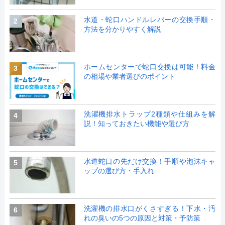
水道・蛇口ハンドルレバーの交換手順・
2
方法を分かりやすく解説
ホームセンターで蛇口交換は可能！料金
3
の相場や業者選びのポイント
洗濯機排水トラップ2種類や仕組みを解
4
説！知っておきたい機能や選び方
水道蛇口の先だけ交換！手順や泡沫キャ
5
ップの選び方・手入れ
洗濯機の排水口がくさすぎる！下水・汚
6
れの臭いの5つの原因と対策・予防策