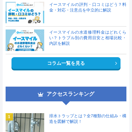
イースマイルの評判・口コミはどう？料
金・対応・注意点を中立的に解説
イースマイルの水道修理料金はどれくら
い？トラブル別の費用目安と相場比較・
内訳を解説
コラム一覧を見る
アクセスランキング
排水トラップとは？全7種類の仕組み・構
1
造を図解で解説！