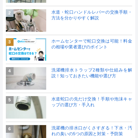
水道・蛇口ハンドルレバーの交換手順・
2
方法を分かりやすく解説
ホームセンターで蛇口交換は可能！料金
3
の相場や業者選びのポイント
洗濯機排水トラップ2種類や仕組みを解
4
説！知っておきたい機能や選び方
水道蛇口の先だけ交換！手順や泡沫キャ
5
ップの選び方・手入れ
洗濯機の排水口がくさすぎる！下水・汚
6
れの臭いの5つの原因と対策・予防策