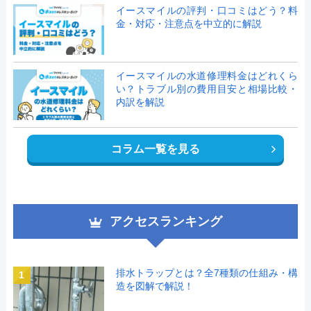
イースマイルの評判・口コミはどう？料
金・対応・注意点を中立的に解説
イースマイルの水道修理料金はどれくら
い？トラブル別の費用目安と相場比較・
内訳を解説
コラム一覧を見る
アクセスランキング
排水トラップとは？全7種類の仕組み・構
1
造を図解で解説！