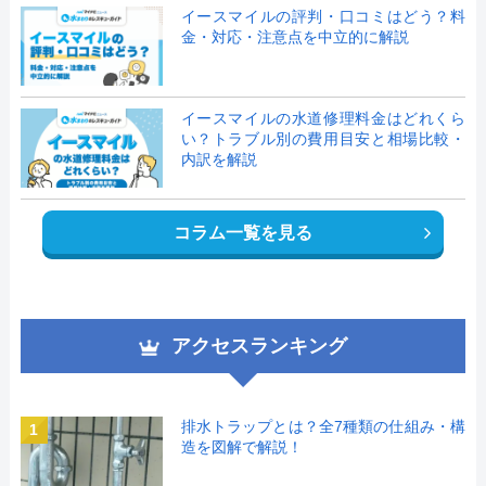
イースマイルの評判・口コミはどう？料
金・対応・注意点を中立的に解説
イースマイルの水道修理料金はどれくら
い？トラブル別の費用目安と相場比較・
内訳を解説
コラム一覧を見る
アクセスランキング
排水トラップとは？全7種類の仕組み・構
1
造を図解で解説！