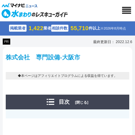
1,422
55,710
掲載業者
業者
相談件数
件以上
※2026年8月時点
PR
最終更新日： 2022.12.6
株式会社 専門設備-大阪市
◆本ページはアフィリエイトプログラムによる収益を得ています。
目次
[閉じる]