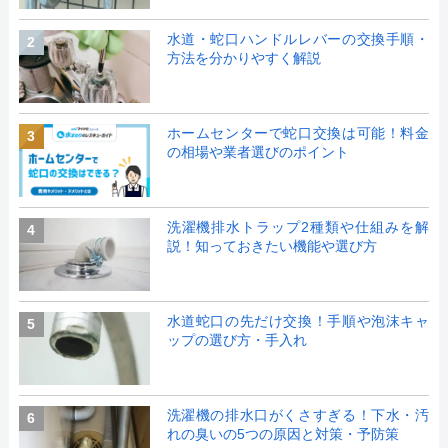
水道・蛇口ハンドルレバーの交換手順・
2
方法を分かりやすく解説
ホームセンターで蛇口交換は可能！料金
3
の相場や業者選びのポイント
洗濯機排水トラップ2種類や仕組みを解
4
説！知っておきたい機能や選び方
水道蛇口の先だけ交換！手順や泡沫キャ
5
ップの選び方・手入れ
洗濯機の排水口がくさすぎる！下水・汚
6
れの臭いの5つの原因と対策・予防策