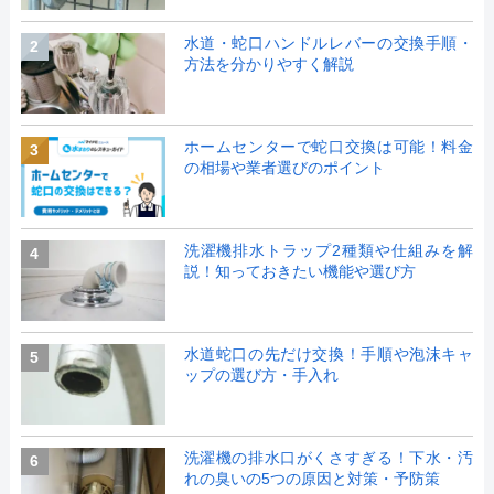
水道・蛇口ハンドルレバーの交換手順・
2
方法を分かりやすく解説
ホームセンターで蛇口交換は可能！料金
3
の相場や業者選びのポイント
洗濯機排水トラップ2種類や仕組みを解
4
説！知っておきたい機能や選び方
水道蛇口の先だけ交換！手順や泡沫キャ
5
ップの選び方・手入れ
洗濯機の排水口がくさすぎる！下水・汚
6
れの臭いの5つの原因と対策・予防策