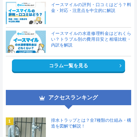
イースマイルの評判・口コミはどう？料
金・対応・注意点を中立的に解説
イースマイルの水道修理料金はどれくら
い？トラブル別の費用目安と相場比較・
内訳を解説
コラム一覧を見る
アクセスランキング
排水トラップとは？全7種類の仕組み・構
1
造を図解で解説！