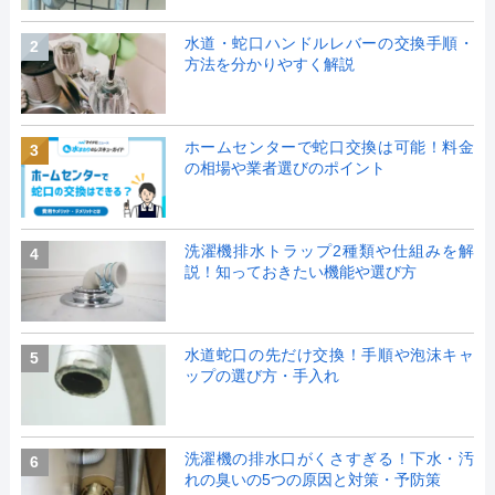
水道・蛇口ハンドルレバーの交換手順・
2
方法を分かりやすく解説
ホームセンターで蛇口交換は可能！料金
3
の相場や業者選びのポイント
洗濯機排水トラップ2種類や仕組みを解
4
説！知っておきたい機能や選び方
水道蛇口の先だけ交換！手順や泡沫キャ
5
ップの選び方・手入れ
洗濯機の排水口がくさすぎる！下水・汚
6
れの臭いの5つの原因と対策・予防策