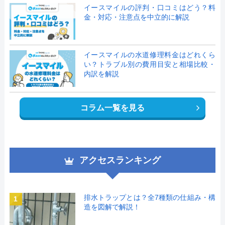
イースマイルの評判・口コミはどう？料
金・対応・注意点を中立的に解説
イースマイルの水道修理料金はどれくら
い？トラブル別の費用目安と相場比較・
内訳を解説
コラム一覧を見る
アクセスランキング
排水トラップとは？全7種類の仕組み・構
1
造を図解で解説！