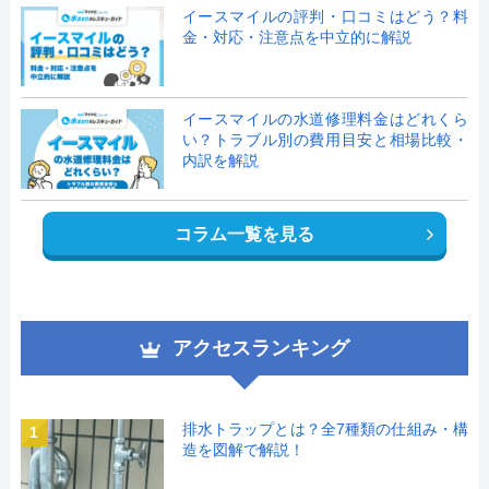
イースマイルの評判・口コミはどう？料
金・対応・注意点を中立的に解説
イースマイルの水道修理料金はどれくら
い？トラブル別の費用目安と相場比較・
内訳を解説
コラム一覧を見る
アクセスランキング
排水トラップとは？全7種類の仕組み・構
1
造を図解で解説！