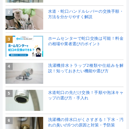
水道・蛇口ハンドルレバーの交換手順・
2
方法を分かりやすく解説
ホームセンターで蛇口交換は可能！料金
3
の相場や業者選びのポイント
洗濯機排水トラップ2種類や仕組みを解
4
説！知っておきたい機能や選び方
水道蛇口の先だけ交換！手順や泡沫キャ
5
ップの選び方・手入れ
洗濯機の排水口がくさすぎる！下水・汚
6
れの臭いの5つの原因と対策・予防策