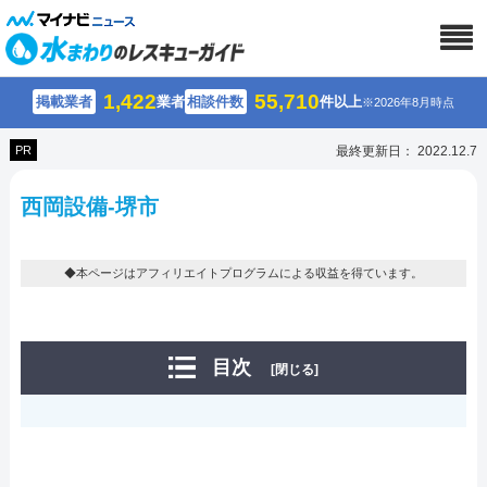
1,422
55,710
掲載業者
業者
相談件数
件以上
※2026年8月時点
PR
最終更新日： 2022.12.7
西岡設備-堺市
◆本ページはアフィリエイトプログラムによる収益を得ています。
目次
[閉じる]