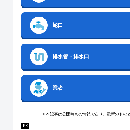
蛇口
排水管・排水口
業者
※本記事は公開時点の情報であり、最新のもの
PR