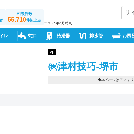
相談件数
55,710
者
件以上
※
※2026年8月時点
イレ
蛇口
給湯器
排水管
お風
PR
㈱津村技巧-堺市
◆本ページはアフィリ