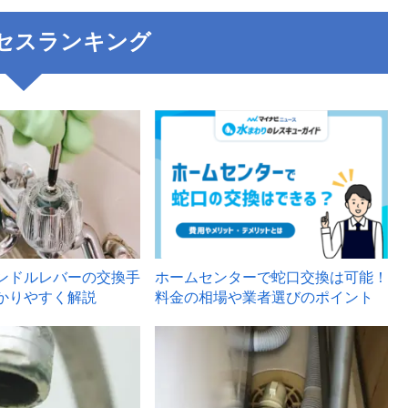
セスランキング
3
ンドルレバーの交換手
ホームセンターで蛇口交換は可能！
かりやすく解説
料金の相場や業者選びのポイント
6