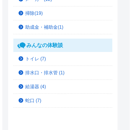
掃除(19)
助成金・補助金(1)
みんなの体験談
トイレ
(7)
排水口・排水管
(1)
給湯器
(4)
蛇口
(7)