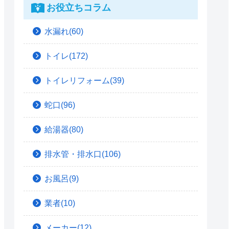
お役立ちコラム
水漏れ(60)
トイレ(172)
トイレリフォーム(39)
蛇口(96)
給湯器(80)
排水管・排水口(106)
お風呂(9)
業者(10)
メーカー(12)