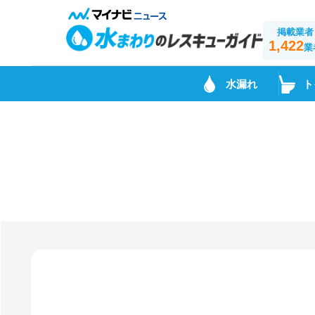
掲載業者
1,422
業
水漏れ
ト