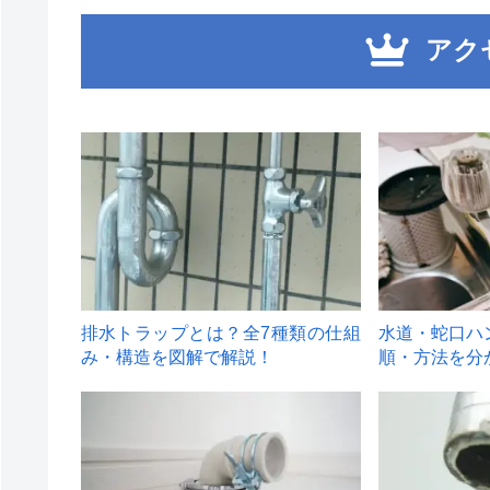
アク
1
2
排水トラップとは？全7種類の仕組
水道・蛇口ハ
み・構造を図解で解説！
順・方法を分
4
5