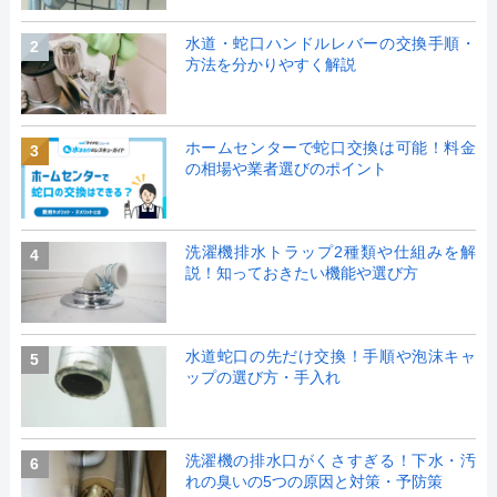
水道・蛇口ハンドルレバーの交換手順・
2
方法を分かりやすく解説
ホームセンターで蛇口交換は可能！料金
3
の相場や業者選びのポイント
洗濯機排水トラップ2種類や仕組みを解
4
説！知っておきたい機能や選び方
水道蛇口の先だけ交換！手順や泡沫キャ
5
ップの選び方・手入れ
洗濯機の排水口がくさすぎる！下水・汚
6
れの臭いの5つの原因と対策・予防策