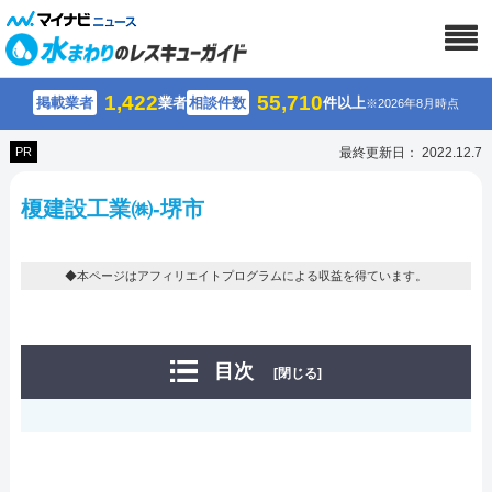
1,422
55,710
掲載業者
業者
相談件数
件以上
※2026年8月時点
PR
最終更新日： 2022.12.7
榎建設工業㈱-堺市
◆本ページはアフィリエイトプログラムによる収益を得ています。
目次
[閉じる]