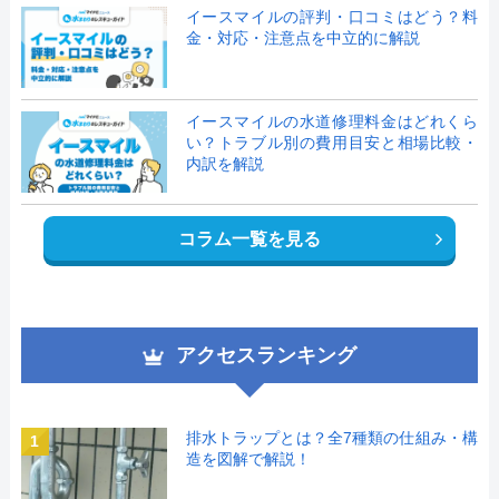
イースマイルの評判・口コミはどう？料
金・対応・注意点を中立的に解説
イースマイルの水道修理料金はどれくら
い？トラブル別の費用目安と相場比較・
内訳を解説
コラム一覧を見る
アクセスランキング
排水トラップとは？全7種類の仕組み・構
1
造を図解で解説！