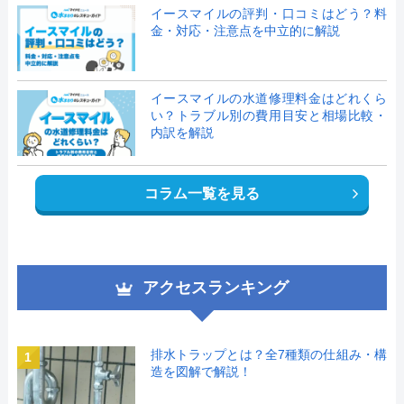
イースマイルの評判・口コミはどう？料
金・対応・注意点を中立的に解説
イースマイルの水道修理料金はどれくら
い？トラブル別の費用目安と相場比較・
内訳を解説
コラム一覧を見る
アクセスランキング
排水トラップとは？全7種類の仕組み・構
1
造を図解で解説！