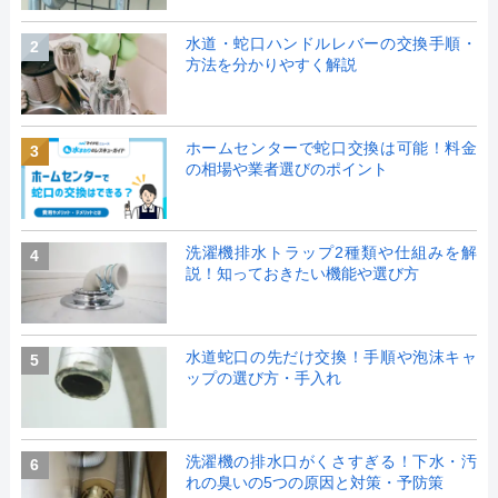
水道・蛇口ハンドルレバーの交換手順・
2
方法を分かりやすく解説
ホームセンターで蛇口交換は可能！料金
3
の相場や業者選びのポイント
洗濯機排水トラップ2種類や仕組みを解
4
説！知っておきたい機能や選び方
水道蛇口の先だけ交換！手順や泡沫キャ
5
ップの選び方・手入れ
洗濯機の排水口がくさすぎる！下水・汚
6
れの臭いの5つの原因と対策・予防策