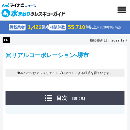
1,422
55,710
掲載業者
業者
相談件数
件以上
※2026年8月時点
PR
最終更新日： 2022.12.7
㈱リアルコーポレーション-堺市
◆本ページはアフィリエイトプログラムによる収益を得ています。
目次
[閉じる]