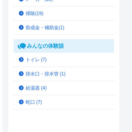
掃除(19)
助成金・補助金(1)
みんなの体験談
トイレ
(7)
排水口・排水管
(1)
給湯器
(4)
蛇口
(7)