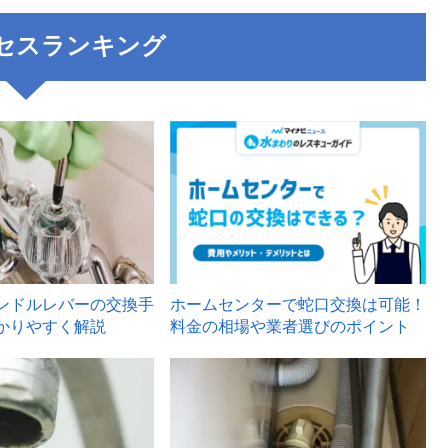
セスランキング
3
ンドルレバーの交換手
ホームセンターで蛇口交換は可能！
かりやすく解説
料金の相場や業者選びのポイント
6