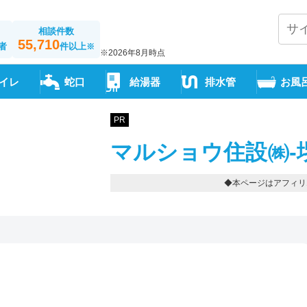
相談件数
55,710
者
件以上
※
※2026年8月時点
イレ
蛇口
給湯器
排水管
お風
PR
マルショウ住設㈱-
◆本ページはアフィリ