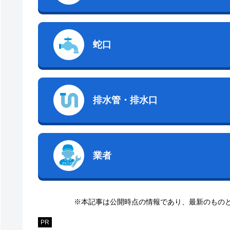
蛇口
排水管・排水口
業者
※本記事は公開時点の情報であり、最新のもの
PR