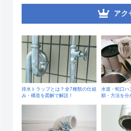
アク
1
2
排水トラップとは？全7種類の仕組
水道・蛇口ハ
み・構造を図解で解説！
順・方法を分
4
5