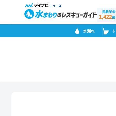
掲載業者
1,422
業
水漏れ
ト