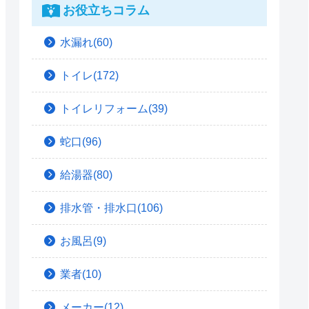
お役立ちコラム
水漏れ(60)
トイレ(172)
トイレリフォーム(39)
蛇口(96)
給湯器(80)
排水管・排水口(106)
お風呂(9)
業者(10)
メーカー(12)