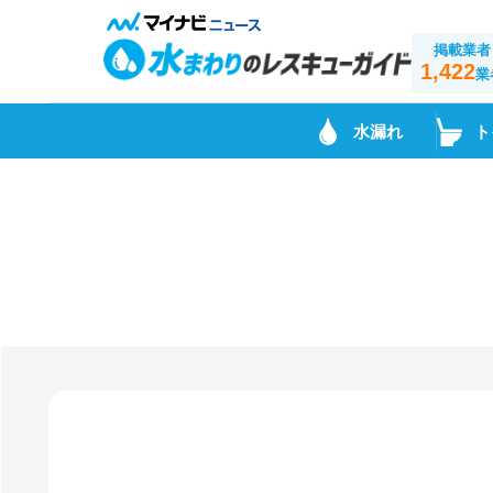
掲載業者
1,422
業
水漏れ
ト