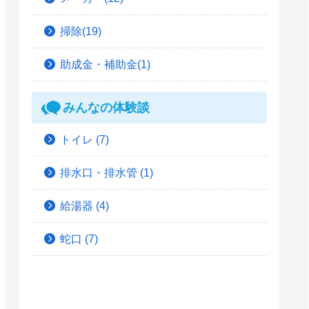
掃除(19)
助成金・補助金(1)
みんなの体験談
トイレ
(7)
排水口・排水管
(1)
給湯器
(4)
蛇口
(7)