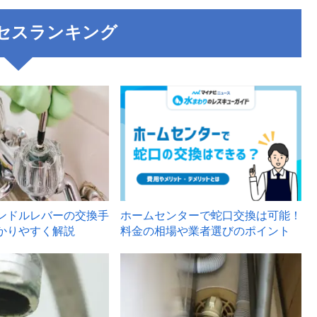
セスランキング
3
ンドルレバーの交換手
ホームセンターで蛇口交換は可能！
かりやすく解説
料金の相場や業者選びのポイント
6