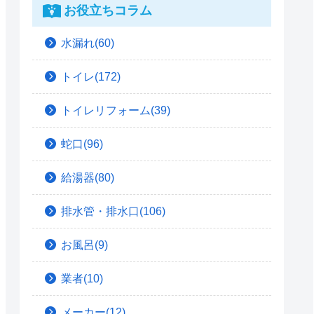
お役立ちコラム
水漏れ(60)
トイレ(172)
トイレリフォーム(39)
蛇口(96)
給湯器(80)
排水管・排水口(106)
お風呂(9)
業者(10)
メーカー(12)