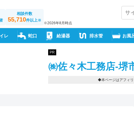
相談件数
55,710
者
件以上
※
※2026年8月時点
イレ
蛇口
給湯器
排水管
お風
PR
㈱佐々木工務店-堺
◆本ページはアフィリ