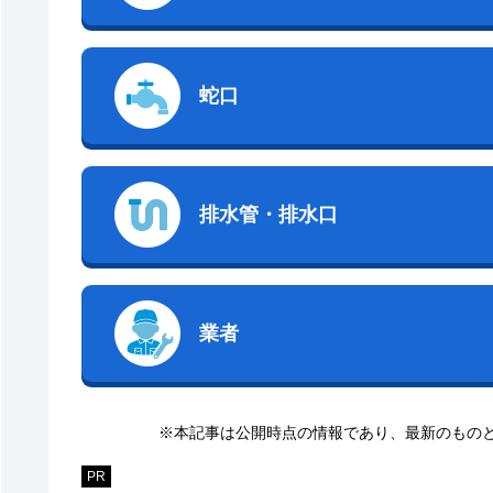
蛇口
排水管・排水口
業者
※本記事は公開時点の情報であり、最新のもの
PR