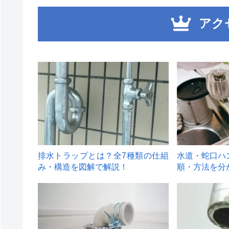
アク
1
2
排水トラップとは？全7種類の仕組
水道・蛇口ハ
み・構造を図解で解説！
順・方法を分
4
5