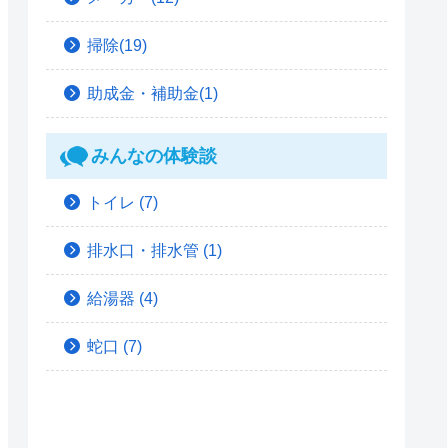
掃除(19)
助成金・補助金(1)
みんなの体験談
トイレ
(7)
排水口・排水管
(1)
給湯器
(4)
蛇口
(7)