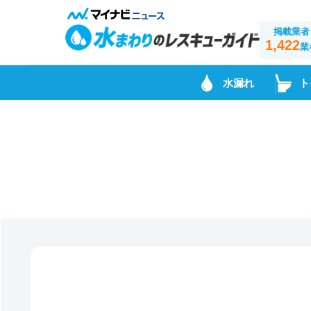
掲載業者
1,422
業
水漏れ
ト