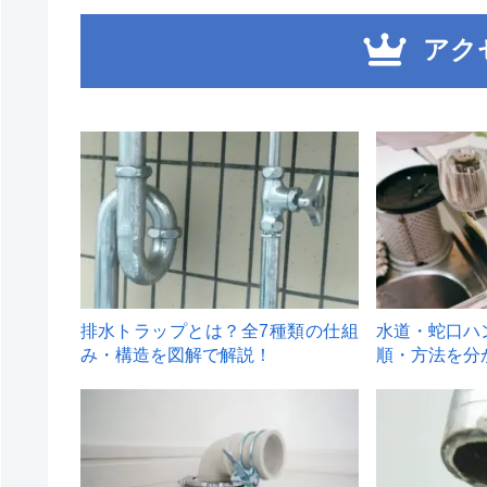
アク
1
2
排水トラップとは？全7種類の仕組
水道・蛇口ハ
み・構造を図解で解説！
順・方法を分
4
5