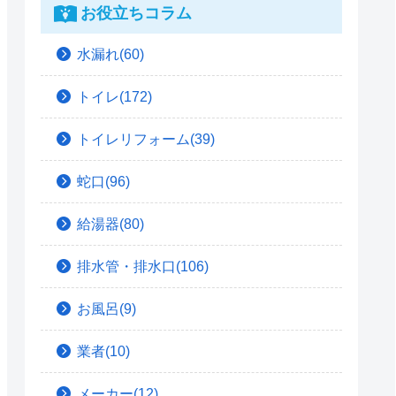
お役立ちコラム
水漏れ(60)
トイレ(172)
トイレリフォーム(39)
蛇口(96)
給湯器(80)
排水管・排水口(106)
お風呂(9)
業者(10)
メーカー(12)