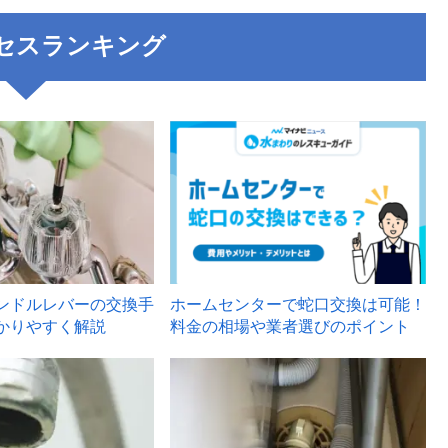
セスランキング
3
ンドルレバーの交換手
ホームセンターで蛇口交換は可能！
かりやすく解説
料金の相場や業者選びのポイント
6