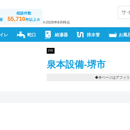
相談件数
55,710
者
件以上
※
※2026年8月時点
イレ
蛇口
給湯器
排水管
お風
PR
泉本設備-堺市
◆本ページはアフィリ