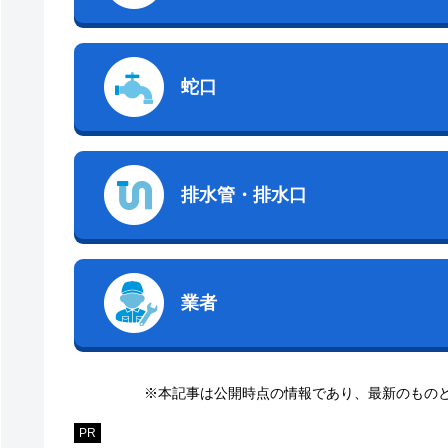
蛇口
排水管・排水口
業者
※本記事は公開時点の情報であり、最新のもの
PR