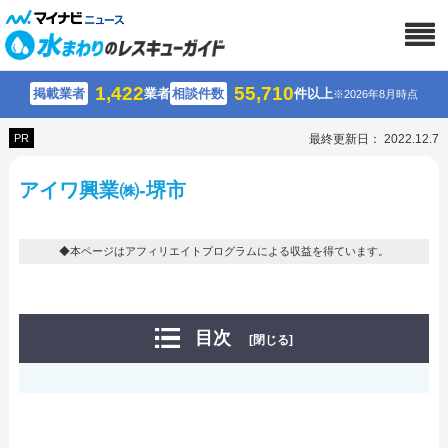
1,422
55,710
掲載業者
業者
相談件数
件以上
※2026年8月時点
PR
最終更新日： 2022.12.7
アイワ興業㈱-堺市
◆本ページはアフィリエイトプログラムによる収益を得ています。
目次
[閉じる]