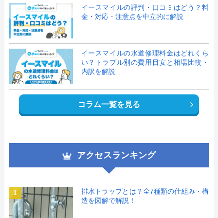
イースマイルの評判・口コミはどう？料
金・対応・注意点を中立的に解説
イースマイルの水道修理料金はどれくら
い？トラブル別の費用目安と相場比較・
内訳を解説
コラム一覧を見る
アクセスランキング
排水トラップとは？全7種類の仕組み・構
1
造を図解で解説！