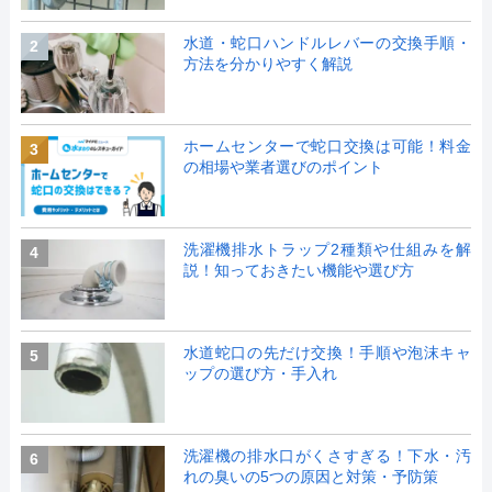
水道・蛇口ハンドルレバーの交換手順・
2
方法を分かりやすく解説
ホームセンターで蛇口交換は可能！料金
3
の相場や業者選びのポイント
洗濯機排水トラップ2種類や仕組みを解
4
説！知っておきたい機能や選び方
水道蛇口の先だけ交換！手順や泡沫キャ
5
ップの選び方・手入れ
洗濯機の排水口がくさすぎる！下水・汚
6
れの臭いの5つの原因と対策・予防策