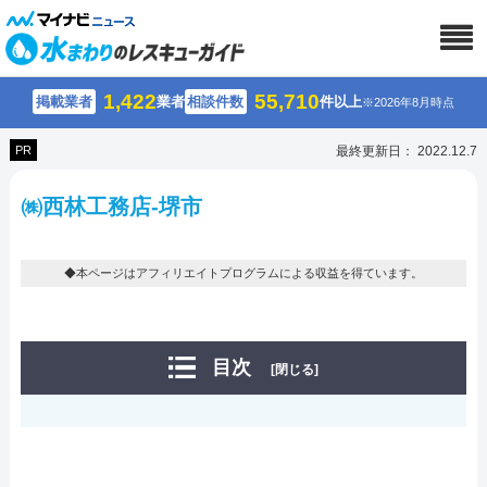
1,422
55,710
掲載業者
業者
相談件数
件以上
※2026年8月時点
PR
最終更新日： 2022.12.7
㈱西林工務店-堺市
◆本ページはアフィリエイトプログラムによる収益を得ています。
目次
[閉じる]