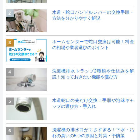
水道・蛇口ハンドルレバーの交換手順・
2
方法を分かりやすく解説
ホームセンターで蛇口交換は可能！料金
3
の相場や業者選びのポイント
洗濯機排水トラップ2種類や仕組みを解
4
説！知っておきたい機能や選び方
水道蛇口の先だけ交換！手順や泡沫キャ
5
ップの選び方・手入れ
洗濯機の排水口がくさすぎる！下水・汚
6
れの臭いの5つの原因と対策・予防策