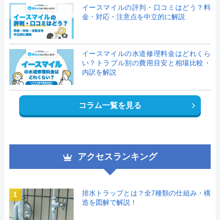
イースマイルの評判・口コミはどう？料
金・対応・注意点を中立的に解説
イースマイルの水道修理料金はどれくら
い？トラブル別の費用目安と相場比較・
内訳を解説
コラム一覧を見る
アクセスランキング
排水トラップとは？全7種類の仕組み・構
1
造を図解で解説！